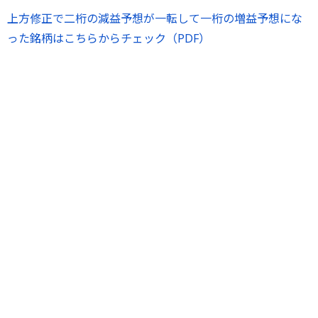
上方修正で二桁の減益予想が一転して一桁の増益予想にな
った銘柄はこちらからチェック（PDF）