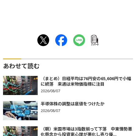
ｱﾝｹｰﾄ
あわせて読む
（まとめ）日経平均は76円安の65,606円で小幅
に続落 来週は米物価指標に注目
2026/08/07
半導体株の調整は底値をつけたか
2026/08/07
（朝）米国市場は3指数揃って下落 中東情勢悪
化懸念から投資家心理が悪化し売り優...