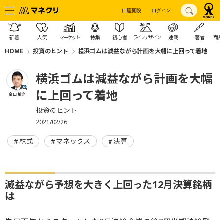
口座開設
ログイン
新着
人気
マーケット
特集
初心者
ライフデザイン
連載
著者
商
HOME
投資のヒント
横浜ゴムは減益ながら計画を大幅に上回って着地
横浜ゴムは減益ながら計画を大幅
に上回って着地
金山 敏之
投資のヒント
2021/02/26
株式
マネックス
決算
減益ながら予想を大きく上回った12月決算銘柄
は