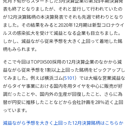
先月下旬からスタートした3月決算企業の第3四半期決算発
表も終了となりましたが、それと並行して行われていたの
が12月決算銘柄の本決算発表でそれも先週で終わりとなり
ました。その結果をみると2020年12月期は新型コロナウイ
ルスの感染拡大を受けて減益となる企業も目立ちました。
しかし、減益ながら従来予想を大きく上回って着地した銘
柄もみられます。
そこで今回はTOPIX500採用の12月決算企業のなかから減
益ながら従来予想を1割以上上回った銘柄をピックアップし
てみました。例えば横浜ゴム(
5101
）では大幅な営業減益な
がらタイヤ事業における国内冬用タイヤを中心に販売が好
調だったことや、国内外の生産が回復したこと、さらに為
替が円安に推移したことなどから会社計画を28％近く上回
っています。
減益ながら予想を大きく上回った12月決算銘柄はこちらか