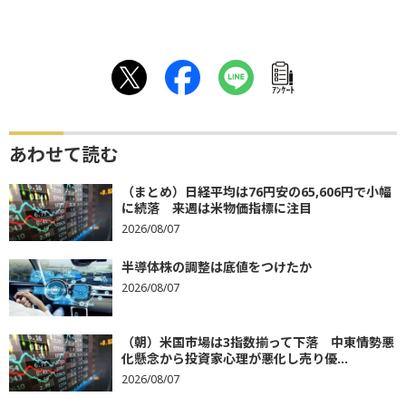
ｱﾝｹｰﾄ
あわせて読む
（まとめ）日経平均は76円安の65,606円で小幅
に続落 来週は米物価指標に注目
2026/08/07
半導体株の調整は底値をつけたか
2026/08/07
（朝）米国市場は3指数揃って下落 中東情勢悪
化懸念から投資家心理が悪化し売り優...
2026/08/07