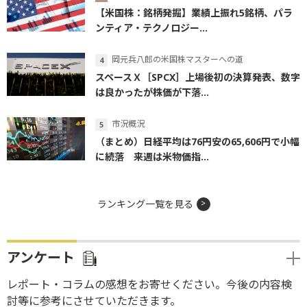
【米国株：銘柄発掘】業績上振れ5銘柄、パラ
ンティア・テクノロジー...
岡元兵八郎の米国株マスターへの道
スペースＸ［SPCX］上場後初の決算発表、数字
は良かったが株価が下落...
市況概況
（まとめ）日経平均は76円安の65,606円で小幅
に続落 来週は米物価指...
ランキング一覧を見る
アンケート
レポート・コラムの感想をお寄せください。今後の内容検
討等に参考にさせていただきます。