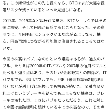
る。この類似性がこの先も続くなら、BTCはまだ大幅な続
落リスクが残っているといった見通しになる。
2017年、2019年など暗号資産暴落、BTCショックではその
後に株安、そして円高が追随するところとなった。その意
味では、今回もBTCショックがまだ広がるようなら、株
安、円高再燃につながる可能性は注目されるところではな
いか。
今回の株高はバブルなのかという議論はあるが、過去のバ
ブル、たとえば2000年のITバブルや2007年の信用バブルと
比べると違う点はあり、その1つが金融政策との関係だ。IT
バブルでも、信用バブルでも、FRB（米連邦準備制度理事
会）などが利上げに転換しても株高が続いた。金融当局が
利上げというブレーキを踏んでも止まらない株高は、ブレ
ーキの壊れた車、まさにバブルだっただろう。これに対し
て今回は金融緩和を続けている中での株高なので、その点