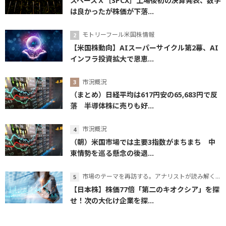
スペースＸ［SPCX］上場後初の決算発表、数字
は良かったが株価が下落...
モトリーフール米国株情報
【米国株動向】AIスーパーサイクル第2幕、AI
インフラ投資拡大で恩恵...
市況概況
（まとめ）日経平均は617円安の65,683円で反
落 半導体株に売りも好...
市況概況
（朝）米国市場では主要3指数がまちまち 中
東情勢を巡る懸念の後退...
市場のテーマを再訪する。アナリストが読み解くテーマの本質
【日本株】株価77倍「第二のキオクシア」を探
せ！次の大化け企業を探...