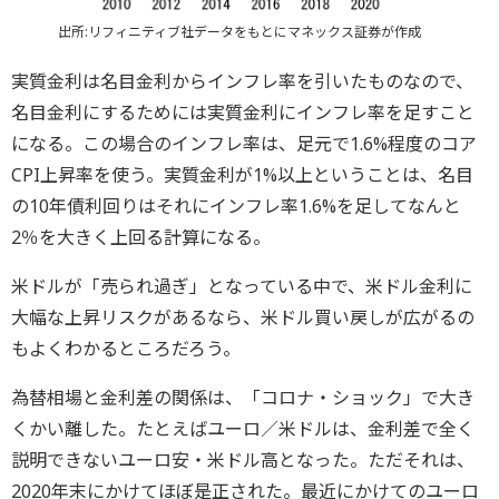
出所:リフィニティブ社データをもとにマネックス証券が作成
実質金利は名目金利からインフレ率を引いたものなので、
名目金利にするためには実質金利にインフレ率を足すこと
になる。この場合のインフレ率は、足元で1.6%程度のコア
CPI上昇率を使う。実質金利が1%以上ということは、名目
の10年債利回りはそれにインフレ率1.6%を足してなんと
2％を大きく上回る計算になる。
米ドルが「売られ過ぎ」となっている中で、米ドル金利に
大幅な上昇リスクがあるなら、米ドル買い戻しが広がるの
もよくわかるところだろう。
為替相場と金利差の関係は、「コロナ・ショック」で大き
くかい離した。たとえばユーロ／米ドルは、金利差で全く
説明できないユーロ安・米ドル高となった。ただそれは、
2020年末にかけてほぼ是正された。最近にかけてのユーロ