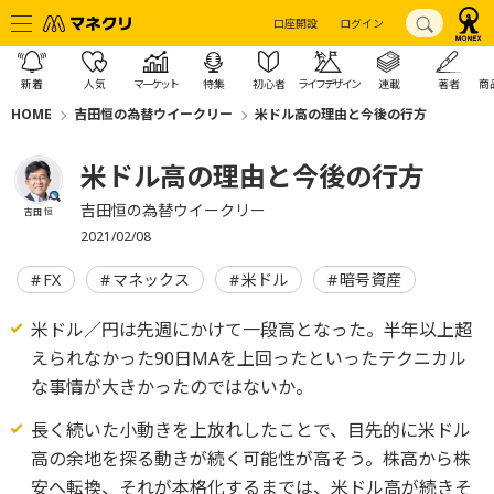
口座開設
ログイン
新着
人気
マーケット
特集
初心者
ライフデザイン
連載
著者
商
HOME
吉田恒の為替ウイークリー
米ドル高の理由と今後の行方
米ドル高の理由と今後の行方
吉田恒の為替ウイークリー
吉田 恒
2021/02/08
FX
マネックス
米ドル
暗号資産
米ドル／円は先週にかけて一段高となった。半年以上超
えられなかった90日MAを上回ったといったテクニカル
な事情が大きかったのではないか。
長く続いた小動きを上放れしたことで、目先的に米ドル
高の余地を探る動きが続く可能性が高そう。株高から株
安へ転換、それが本格化するまでは、米ドル高が続きそ