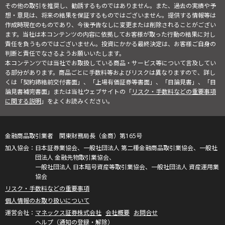
その他の取引を推奨し、勧誘するものではありません。また、過去の実績や予
想・意見は、将来の結果を保証するものではございません。提供する情報等は
作成時現在のものであり、今後予告なしに変更または削除されることがござい
ます。当社は本コンテンツの内容に依拠してお客様が取った行動の結果に対し
責任を負うものではございません。投資にかかる最終決定は、お客様ご自身の
判断と責任でなさるようお願いいたします。
本コンテンツでは当社でお取扱している商品・サービス等について言及してい
る部分があります。商品ごとに手数料等およびリスクは異なりますので、詳し
くは「契約締結前交付書面」、「上場有価証券等書面」、「目論見書」、「目
論見書補完書面」または当社ウェブサイトの「
リスク・手数料などの重要事項
に関する説明
」をよくお読みください。
金融商品取引業者 関東財務局長（金商）第165号
日本証券業協会、一般社団法人 第二種金融商品取引業協会、一般社
団法人 金融先物取引業協会、
一般社団法人 日本暗号資産等取引業協会、一般社団法人 資産運用業
協会
リスク・手数料などの重要事項
個人情報のお取り扱いについて
マネックス証券株式会社
会社概要
お問合せ
ヘルプ（通知の登録・解除）