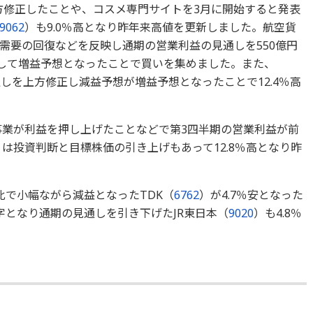
上方修正したことや、コスメ専門サイトを3月に開始すると発表
9062
）も9.0％高となり昨年来高値を更新しました。航空貨
需要の回復などを反映し通期の営業利益の見通しを550億円
転して増益予想となったことで買いを集めました。また、
しを上方修正し減益予想が増益予想となったことで12.4％高
事業が利益を押し上げたことなどで第3四半期の営業利益が前
）は投資判断と目標株価の引き上げもあって12.8％高となり昨
比で小幅ながら減益となったTDK（
6762
）が4.7％安となった
字となり通期の見通しを引き下げたJR東日本（
9020
）も4.8％