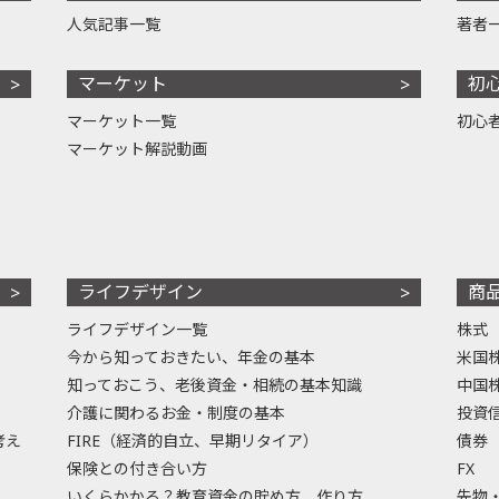
人気記事一覧
著者
マーケット
初
マーケット一覧
初心
マーケット解説動画
ライフデザイン
商
ライフデザイン一覧
株式
今から知っておきたい、年金の基本
米国
知っておこう、老後資金・相続の基本知識
中国
介護に関わるお金・制度の基本
投資
考え
FIRE（経済的自立、早期リタイア）
債券
保険との付き合い方
FX
いくらかかる？教育資金の貯め方、作り方
先物