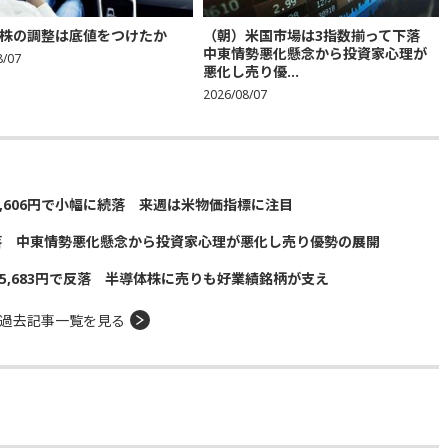
株の調整は底値をつけたか
（朝）米国市場は3指数揃って下落
中東情勢悪化懸念から投資家心理が
8/07
悪化し売り優...
2026/08/07
5,606円で小幅に続落 来週は米物価指標に注目
落 中東情勢悪化懸念から投資家心理が悪化し売り優勢の展開
5,683円で反落 半導体株に売りも好業績銘柄が支え
過去記事一覧を見る