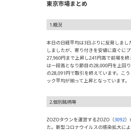
東京市場まとめ
1.概況
本日の日経平均は3日ぶりに反発しました
しましたが、寄り付きを安値に直ぐにプラ
27,960円まで上昇し241円高で前場を
は一段高となり節目の28,000円を上回り
の28,091円で取引を終えています。
ック平均が揃って上昇となっています。
2.個別銘柄等
ZOZOタウンを運営するZOZO（
3092
）
た。新型コロナウイルスの感染拡大によ