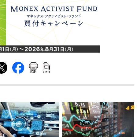
印刷
ｱﾝｹｰﾄ