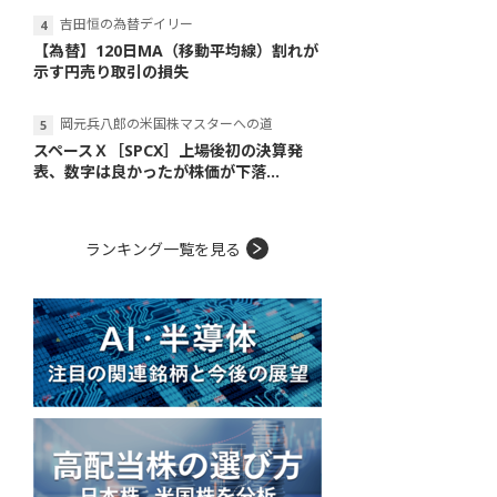
吉田恒の為替デイリー
【為替】120日MA（移動平均線）割れが
示す円売り取引の損失
岡元兵八郎の米国株マスターへの道
スペースＸ［SPCX］上場後初の決算発
表、数字は良かったが株価が下落...
ランキング一覧を見る