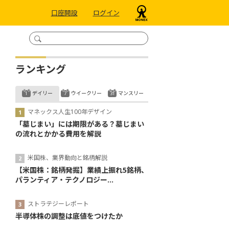
口座開設
ログイン
ランキング
デイリー
ウイークリー
マンスリー
マネックス人生100年デザイン
「墓じまい」には期限がある？墓じまい
の流れとかかる費用を解説
米国株、業界動向と銘柄解説
【米国株：銘柄発掘】業績上振れ5銘柄、
パランティア・テクノロジー...
ストラテジーレポート
半導体株の調整は底値をつけたか