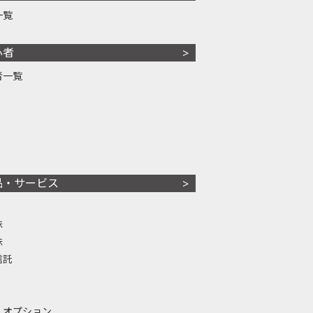
一覧
心者
者一覧
品・サービス
株
株
信託
・オプション