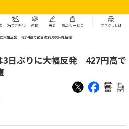
者
ライフデザイン
連載
著者
商
品・
サービス
マネクリとは
大幅反発 427円高で節目の28,000円を回復
3日ぶりに大幅反発 427円高で
復
印刷
ｱﾝｹｰﾄ