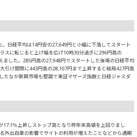
。日経平均は14円安の27,649円と小幅に下落してスタート
スに転じると上げ幅を広げ10時30分過ぎに296円高の
終えました。285円高の27,948円でスタートした後場の日経平均
大引け間際に443円高の28,107円まで上昇すると結局427円高
こうしたなか新興市場も堅調で東証マザーズ指数と日経ジャスダ
が17.1％上昇しストップ高となり昨年来高値を上回りまし
る外出自粛の影響でサイトの利用が増えたことなどから通期