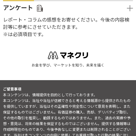
アンケート
レポート・コラムの感想をお寄せください。今後の内容検
討等に参考にさせていただきます。
※は必須項目です。
お金を学び、マーケットを知り、未来を描く
ご留意事項
本コンテンツは、情報提供を目的として行っております。
本コンテンツは、当社や当社が信頼できると考える情報源から提供されたもの
を提供していますが、当社はその正確性や完全性について意見を表明し、また
保証するものではございません。有価証券の購入、売却、デリバティブ取引、
その他の取引を推奨し、勧誘するものではありません。また、過去の実績や予
想・意見は、将来の結果を保証するものではございません。提供する情報等は
作成時現在のものであり、今後予告なしに変更または削除されることがござい
ます。当社は本コンテンツの内容に依拠してお客様が取った行動の結果に対し