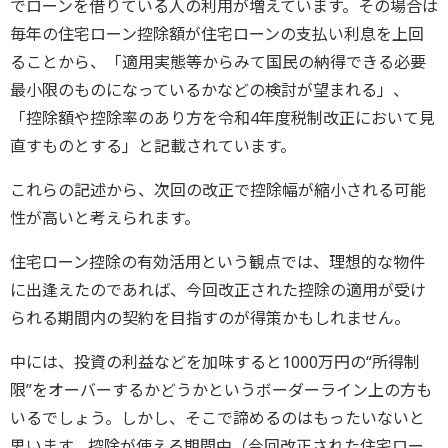
でローンを借りている人の利用が増えています。その場合は
毎年の住宅ローン控除額が住宅ローンの支払い利息を上回
ることから、「適用実態等からみて国民の納得できる必要
最小限のものになっているかなどの検討が望まれる」、
「控除額や控除率のあり方を令和4年度税制改正において見
直すものとする」と記載されています。
これらの記述から、次回の改正で控除幅が縮小される可能
性が高いと考えられます。
住宅ローン控除の有効活用という観点では、理想的な物件
に出逢えたのであれば、今回改正された控除の適用が受け
られる期間内の契約を目指すのが得策かもしれません。
中には、投資の利益などを加味すると1000万円の“所得制
限”をオーバーするかどうかというボーダーライン上の方も
いるでしょう。しかし、そこで諦めるのはもったいないと
思います。控除が使える期間中（今回改正された住宅ロー