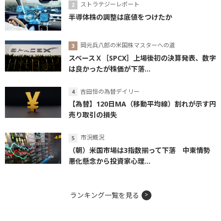
ストラテジーレポート
半導体株の調整は底値をつけたか
岡元兵八郎の米国株マスターへの道
スペースＸ［SPCX］上場後初の決算発表、数字
は良かったが株価が下落...
吉田恒の為替デイリー
【為替】120日MA（移動平均線）割れが示す円
売り取引の損失
市況概況
（朝）米国市場は3指数揃って下落 中東情勢
悪化懸念から投資家心理...
ランキング一覧を見る