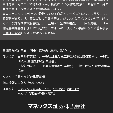
責任を負うものではございません。投資にかかる最終決定は、お客様ご自身の
判断と責任でなさるようお願いいたします。
本コンテンツでは当社でお取扱している商品・サービス等について言及してい
る部分があります。商品ごとに手数料等およびリスクは異なりますので、詳し
くは「契約締結前交付書面」、「上場有価証券等書面」、「目論見書」、「目
論見書補完書面」または当社ウェブサイトの「
リスク・手数料などの重要事項
に関する説明
」をよくお読みください。
金融商品取引業者 関東財務局長（金商）第165号
日本証券業協会、一般社団法人 第二種金融商品取引業協会、一般社
団法人 金融先物取引業協会、
一般社団法人 日本暗号資産等取引業協会、一般社団法人 資産運用業
協会
リスク・手数料などの重要事項
個人情報のお取り扱いについて
マネックス証券株式会社
会社概要
お問合せ
ヘルプ（通知の登録・解除）