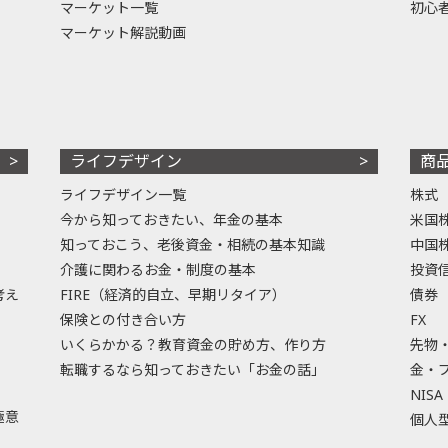
マーケット一覧
初心
マーケット解説動画
ライフデザイン
商
ライフデザイン一覧
株式
今から知っておきたい、年金の基本
米国
知っておこう、老後資金・相続の基本知識
中国
介護に関わるお金・制度の基本
投資
考え
FIRE（経済的自立、早期リタイア）
債券
保険との付き合い方
FX
いくらかかる？教育資金の貯め方、作り方
先物
転職するなら知っておきたい「お金の話」
金・
NISA
極意
個人型