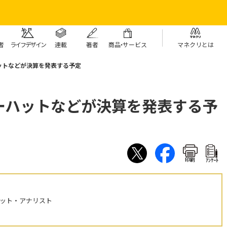
者
ライフデザイン
連載
著者
商
品・
サービス
マネクリとは
ットなどが決算を発表する予定
ーハットなどが決算を発表する予
印刷
ｱﾝｹｰﾄ
ケット・アナリスト