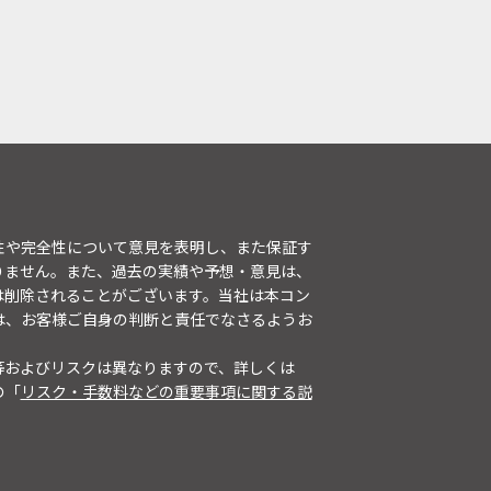
性や完全性について意見を表明し、また保証す
りません。また、過去の実績や予想・意見は、
は削除されることがございます。当社は本コン
は、お客様ご自身の判断と責任でなさるようお
等およびリスクは異なりますので、詳しくは
の「
リスク・手数料などの重要事項に関する説