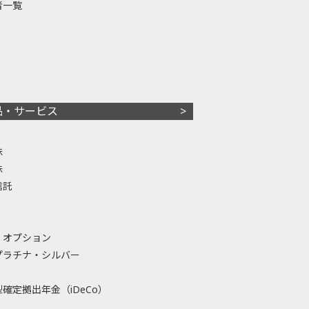
者一覧
品・サービス
株
株
信託
・オプション
プラチナ・シルバー
確定拠出年金（iDeCo）