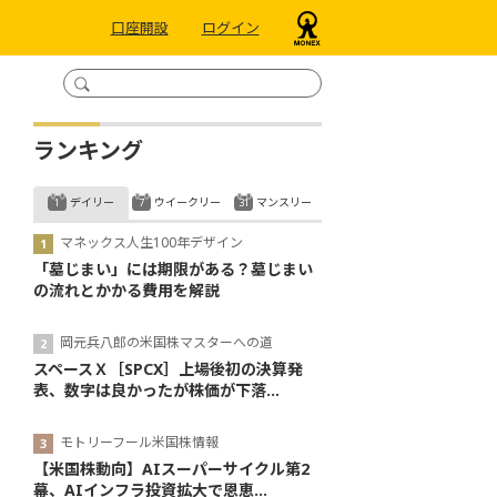
口座開設
ログイン
ランキング
デイリー
ウイークリー
マンスリー
マネックス人生100年デザイン
「墓じまい」には期限がある？墓じまい
の流れとかかる費用を解説
岡元兵八郎の米国株マスターへの道
スペースＸ［SPCX］上場後初の決算発
表、数字は良かったが株価が下落...
モトリーフール米国株情報
【米国株動向】AIスーパーサイクル第2
幕、AIインフラ投資拡大で恩恵...