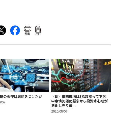
印刷
ｱﾝｹｰﾄ
株の調整は底値をつけたか
（朝）米国市場は3指数揃って下落
中東情勢悪化懸念から投資家心理が
8/07
悪化し売り優...
2026/08/07