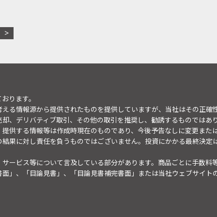
ております。
考える情報源から提供されたものを提供していますが、当社はその正確
売却、デリバティブ取引、その他の取引を推奨し、勧誘するものではあ
。提供する情報等は作成時現在のものであり、今後予告なしに変更また
の結果に対し責任を負うものではございません。投資にかかる最終決定
・サービス等について言及している部分があります。商品ごとに手数料
書面」、「目論見書」、「目論見書補完書面」または当社ウェブサイト