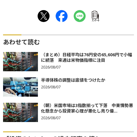
ｱﾝｹｰﾄ
あわせて読む
（まとめ）日経平均は76円安の65,606円で小幅
に続落 来週は米物価指標に注目
2026/08/07
半導体株の調整は底値をつけたか
2026/08/07
（朝）米国市場は3指数揃って下落 中東情勢悪
化懸念から投資家心理が悪化し売り優...
2026/08/07