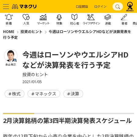
口座開設
ログイン
新着
人気
マーケット
特集
初心者
ライフデザイン
連載
著者
商
HOME
投資のヒント
今週はローソンやウエルシアHDなどが決算発表を
行う予定
今週はローソンやウエルシアHD
などが決算発表を行う予定
金山 敏之
投資のヒント
2021/01/05
株式
マネックス
決算
2月決算銘柄の第3四半期決算発表スケジュール
昨年の12月下旬から小売り企業を中心とした2月決算銘柄の