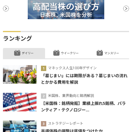
ランキング
デイリー
ウイークリー
マンスリー
マネックス人生100年デザイン
「墓じまい」には期限がある？墓じまいの流れ
とかかる費用を解説
米国株、業界動向と銘柄解説
【米国株：銘柄発掘】業績上振れ5銘柄、パラ
ンティア・テクノロジー...
ストラテジーレポート
半導体株の調整は底値をつけたか