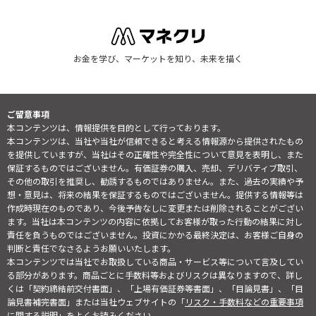
お金を学び、マーケットを知り、未来を描く
ご留意事項
本コンテンツは、情報提供を目的として行っております。
本コンテンツは、当社や当社が信頼できると考える情報源から提供されたもの
を提供していますが、当社はその正確性や完全性について意見を表明し、また
保証するものではございません。有価証券の購入、売却、デリバティブ取引、
その他の取引を推奨し、勧誘するものではありません。また、過去の実績や予
想・意見は、将来の結果を保証するものではございません。提供する情報等は
作成時現在のものであり、今後予告なしに変更または削除されることがござい
ます。当社は本コンテンツの内容に依拠してお客様が取った行動の結果に対し
責任を負うものではございません。投資にかかる最終決定は、お客様ご自身の
判断と責任でなさるようお願いいたします。
本コンテンツでは当社でお取扱している商品・サービス等について言及してい
る部分があります。商品ごとに手数料等およびリスクは異なりますので、詳し
くは「契約締結前交付書面」、「上場有価証券等書面」、「目論見書」、「目
論見書補完書面」または当社ウェブサイトの「
リスク・手数料などの重要事項
に関する説明
」をよくお読みください。