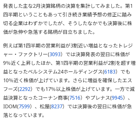
発表した主な2月決算銘柄の決算を集計してみました。第1
四半期ということもあって引き続き業績予想の修正に踏み
切る企業はわずかでしたが、そうしたなかでも決算後に株
価が急伸や急落する銘柄が目立ちました。
例えば第1四半期の営業利益が3割近い増益となったトレジ
ャー・ファクトリー(
3093
）では決算発表の翌日に株価が
9％近く上昇したほか、第1四半期の営業利益が2割を超す増
益となったベルシステム24ホールディングス(
6183
）でも
10％近く株価が上げています。さらに増益を確保したエス
フーズ(
2292
）でも17％以上株価が上げています。一方で減
益決算となったコーナン商事(
7516
）やプレナス(
9945
）、
IDOM(
7599
）、松屋(
8237
）では決算後の翌日に株価が急
落となっています。