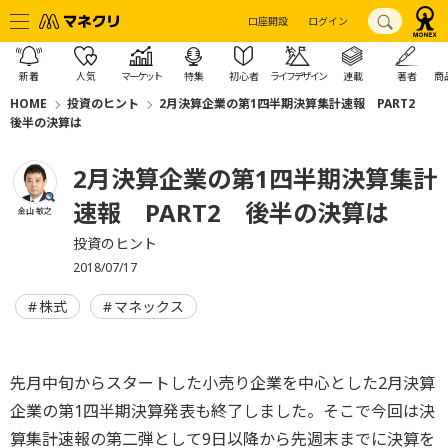
口座開設
ログイン
新着
人気
マーケット
特集
初心者
ライフデザイン
連載
著者
商
HOME
投資のヒント
2月決算企業の第1四半期決算集計速報 PART2
後半の決算は
2月決算企業の第1四半期決算集計
速報 PART2 後半の決算は
金山 敏之
投資のヒント
2018/07/17
株式
マネックス
先月中旬からスタートした小売り企業を中心とした2月決算
企業の第1四半期決算発表も終了しました。そこで今回は決
算集計速報の第二弾として9日以降から先週末までに決算を