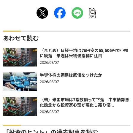
ｱﾝｹｰﾄ
あわせて読む
（まとめ）日経平均は76円安の65,606円で小幅
に続落 来週は米物価指標に注目
2026/08/07
半導体株の調整は底値をつけたか
2026/08/07
（朝）米国市場は3指数揃って下落 中東情勢悪
化懸念から投資家心理が悪化し売り優...
2026/08/07
「投資のヒント」の過去記事を読む