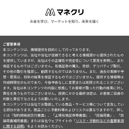
お金を学び、マーケットを知り、未来を描く
ご留意事項
本コンテンツは、情報提供を目的として行っております。
本コンテンツは、当社や当社が信頼できると考える情報源から提供されたもの
を提供していますが、当社はその正確性や完全性について意見を表明し、また
保証するものではございません。有価証券の購入、売却、デリバティブ取引、
その他の取引を推奨し、勧誘するものではありません。また、過去の実績や予
想・意見は、将来の結果を保証するものではございません。提供する情報等は
作成時現在のものであり、今後予告なしに変更または削除されることがござい
ます。当社は本コンテンツの内容に依拠してお客様が取った行動の結果に対し
責任を負うものではございません。投資にかかる最終決定は、お客様ご自身の
判断と責任でなさるようお願いいたします。
本コンテンツでは当社でお取扱している商品・サービス等について言及してい
る部分があります。商品ごとに手数料等およびリスクは異なりますので、詳し
くは「契約締結前交付書面」、「上場有価証券等書面」、「目論見書」、「目
論見書補完書面」または当社ウェブサイトの「
リスク・手数料などの重要事項
に関する説明
」をよくお読みください。