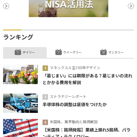
ランキング
デイリー
ウイークリー
マンスリー
マネックス人生100年デザイン
「墓じまい」には期限がある？墓じまいの流れ
とかかる費用を解説
ストラテジーレポート
半導体株の調整は底値をつけたか
米国株、業界動向と銘柄解説
【米国株：銘柄発掘】業績上振れ5銘柄、パラ
ンティア・テクノロジー...