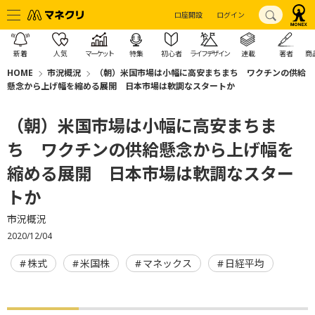
口座開設
ログイン
新着
人気
マーケット
特集
初心者
ライフデザイン
連載
著者
商
HOME
市況概況
（朝）米国市場は小幅に高安まちまち ワクチンの供給
懸念から上げ幅を縮める展開 日本市場は軟調なスタートか
（朝）米国市場は小幅に高安まちま
ち ワクチンの供給懸念から上げ幅を
縮める展開 日本市場は軟調なスター
トか
市況概況
2020/12/04
株式
米国株
マネックス
日経平均