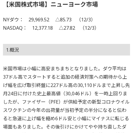
【米国株式市場】ニューヨーク市場
NYダウ： 29,969.52 △85.73 （12/3）
NASDAQ： 12,377.18 △27.82 （12/3）
1.概況
米国市場は小幅に高安まちまちとなりました。ダウ平均は
37ドル高でスタートすると追加の経済対策への期待から上
げ幅を広げ取引終盤に227ドル高の30,110ドルまで上昇し先
月24日に付けた史上最高値（30,046ドル）を一時上回りま
したが、ファイザー（PFE）が供給予定の新型コロナウイル
スワクチンの今年の出荷量が当初予定の半分になると伝わ
ると急速に上げ幅を縮め6ドル安と小幅にマイナスに転じる
場面もありました。その後引けにかけてやや持ち直したダ