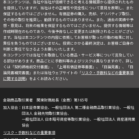
本コンテンツは、当社や当社が信頼できると考える情報源から提供されたもの
を提供していますが、当社はその正確性や完全性について意見を表明し、また
保証するものではございません。有価証券の購入、売却、デリバティブ取引、
その他の取引を推奨し、勧誘するものではありません。また、過去の実績や予
想・意見は、将来の結果を保証するものではございません。提供する情報等は
作成時現在のものであり、今後予告なしに変更または削除されることがござい
ます。当社は本コンテンツの内容に依拠してお客様が取った行動の結果に対し
責任を負うものではございません。投資にかかる最終決定は、お客様ご自身の
判断と責任でなさるようお願いいたします。
本コンテンツでは当社でお取扱している商品・サービス等について言及してい
る部分があります。商品ごとに手数料等およびリスクは異なりますので、詳し
くは「契約締結前交付書面」、「上場有価証券等書面」、「目論見書」、「目
論見書補完書面」または当社ウェブサイトの「
リスク・手数料などの重要事項
に関する説明
」をよくお読みください。
金融商品取引業者 関東財務局長（金商）第165号
日本証券業協会、一般社団法人 第二種金融商品取引業協会、一般社
団法人 金融先物取引業協会、
一般社団法人 日本暗号資産等取引業協会、一般社団法人 資産運用業
協会
リスク・手数料などの重要事項