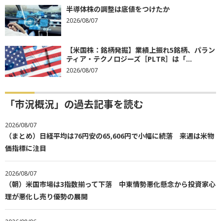
半導体株の調整は底値をつけたか
2026/08/07
【米国株：銘柄発掘】業績上振れ5銘柄、パラン
ティア・テクノロジーズ［PLTR］は「...
2026/08/07
「市況概況」の過去記事を読む
2026/08/07
（まとめ）日経平均は76円安の65,606円で小幅に続落 来週は米物
価指標に注目
2026/08/07
（朝）米国市場は3指数揃って下落 中東情勢悪化懸念から投資家心
理が悪化し売り優勢の展開