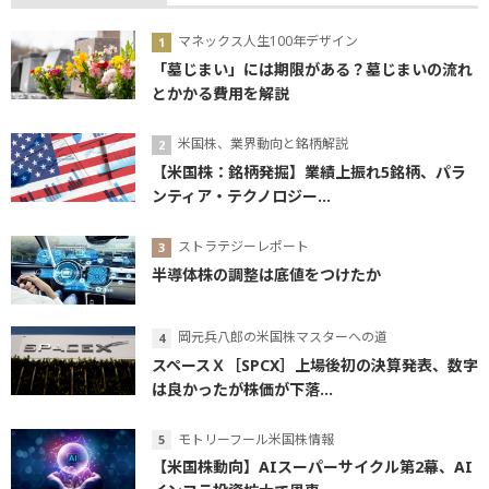
マネックス人生100年デザイン
「墓じまい」には期限がある？墓じまいの流れ
とかかる費用を解説
米国株、業界動向と銘柄解説
【米国株：銘柄発掘】業績上振れ5銘柄、パラ
ンティア・テクノロジー...
ストラテジーレポート
半導体株の調整は底値をつけたか
岡元兵八郎の米国株マスターへの道
スペースＸ［SPCX］上場後初の決算発表、数字
は良かったが株価が下落...
モトリーフール米国株情報
【米国株動向】AIスーパーサイクル第2幕、AI