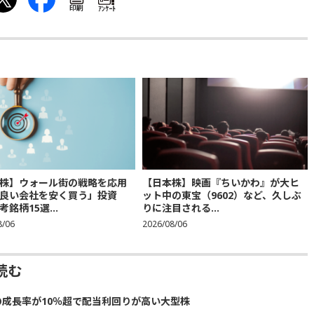
印刷
ｱﾝｹｰﾄ
株】ウォール街の戦略を応用
【日本株】映画『ちいかわ』が大ヒ
良い会社を安く買う」投資
ット中の東宝（9602）など、久しぶ
銘柄15選...
りに注目される...
8/06
2026/08/06
読む
の成長率が10％超で配当利回りが高い大型株