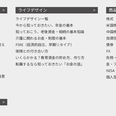
ライフデザイン
商
ライフデザイン一覧
株式
今から知っておきたい、年金の基本
米国
知っておこう、老後資金・相続の基本知識
中国
介護に関わるお金・制度の基本
投資
考え
FIRE（経済的自立、早期リタイア）
債券
保険との付き合い方
FX
いくらかかる？教育資金の貯め方、作り方
先物
転職するなら知っておきたい「お金の話」
金・
NISA
極意
個人型