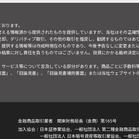
ております。
考える情報源から提供されたものを提供していますが、当社はその正確
売却、デリバティブ取引、その他の取引を推奨し、勧誘するものではあ
。提供する情報等は作成時現在のものであり、今後予告なしに変更また
の結果に対し責任を負うものではございません。投資にかかる最終決定
・サービス等について言及している部分があります。商品ごとに手数料
書面」、「目論見書」、「目論見書補完書面」または当社ウェブサイト
金融商品取引業者 関東財務局長（金商）第165号
日本証券業協会、一般社団法人 第二種金融商品取
一般社団法人 日本暗号資産等取引業協会、一般社