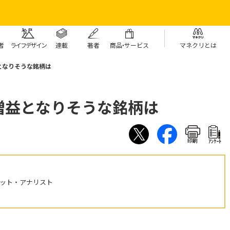
者
ライフデザイン
連載
著者
商
品・
サービス
マネクリとは
となりそうな銘柄は
増益となりそうな銘柄は
印刷
ｱﾝｹｰﾄ
ケット・アナリスト