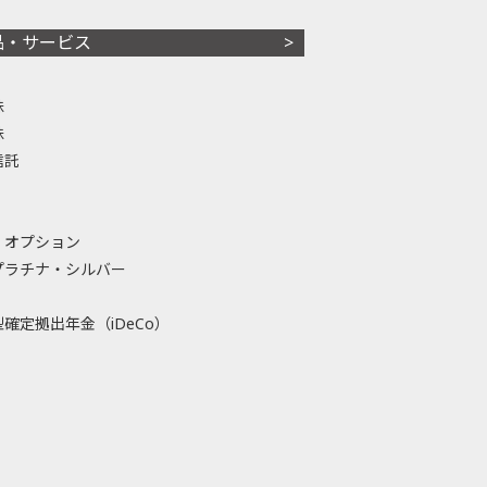
品・サービス
株
株
信託
・オプション
プラチナ・シルバー
確定拠出年金（iDeCo）