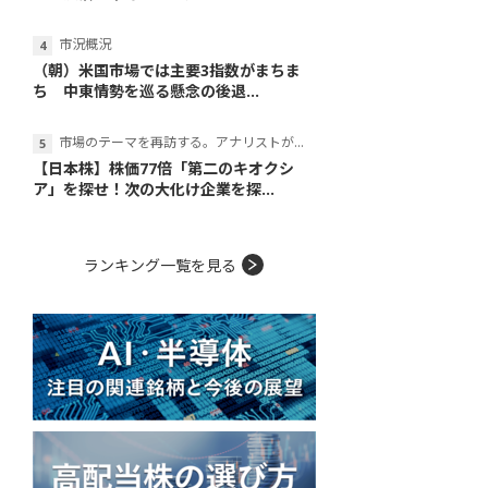
市況概況
（朝）米国市場では主要3指数がまちま
ち 中東情勢を巡る懸念の後退...
市場のテーマを再訪する。アナリストが読み解くテーマの本質
【日本株】株価77倍「第二のキオクシ
ア」を探せ！次の大化け企業を探...
ランキング一覧を見る