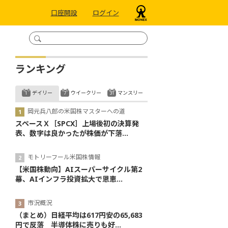
口座開設
ログイン
ランキング
デイリー
ウイークリー
マンスリー
岡元兵八郎の米国株マスターへの道
スペースＸ［SPCX］上場後初の決算発
表、数字は良かったが株価が下落...
モトリーフール米国株情報
【米国株動向】AIスーパーサイクル第2
幕、AIインフラ投資拡大で恩恵...
市況概況
（まとめ）日経平均は617円安の65,683
円で反落 半導体株に売りも好...