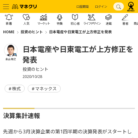
口座開設
ログイン
新着
人気
マーケット
特集
初心者
ライフデザイン
連載
著者
商
HOME
投資のヒント
日本電産や日東電工が上方修正を発表
日本電産や日東電工が上方修正を
発表
金山 敏之
投資のヒント
2020/10/28
株式
マネックス
決算集計速報
先週から3月決算企業の第1四半期の決算発表がスタートし