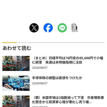
ｱﾝｹｰﾄ
あわせて読む
（まとめ）日経平均は76円安の65,606円で小幅
に続落 来週は米物価指標に注目
2026/08/07
半導体株の調整は底値をつけたか
2026/08/07
（朝）米国市場は3指数揃って下落 中東情勢悪
化懸念から投資家心理が悪化し売り優...