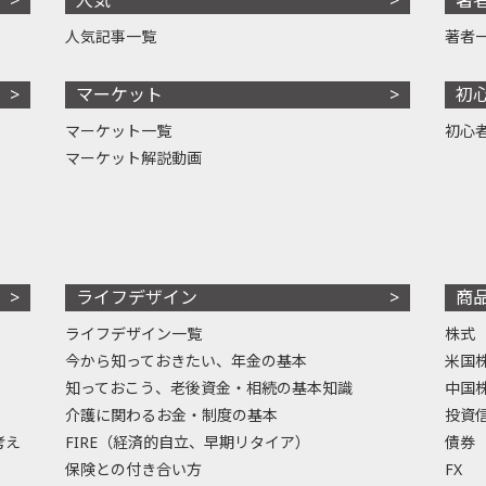
人気記事一覧
著者
マーケット
初
マーケット一覧
初心
マーケット解説動画
ライフデザイン
商
ライフデザイン一覧
株式
今から知っておきたい、年金の基本
米国
知っておこう、老後資金・相続の基本知識
中国
介護に関わるお金・制度の基本
投資
考え
FIRE（経済的自立、早期リタイア）
債券
保険との付き合い方
FX