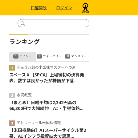
口座開設
ログイン
ランキング
デイリー
ウイークリー
マンスリー
岡元兵八郎の米国株マスターへの道
スペースＸ［SPCX］上場後初の決算発
表、数字は良かったが株価が下落...
市況概況
（まとめ）日経平均は2,342円高の
66,300円で大幅続伸 AI・半導体銘...
モトリーフール米国株情報
【米国株動向】AIスーパーサイクル第2
幕、AIインフラ投資拡大で恩恵...