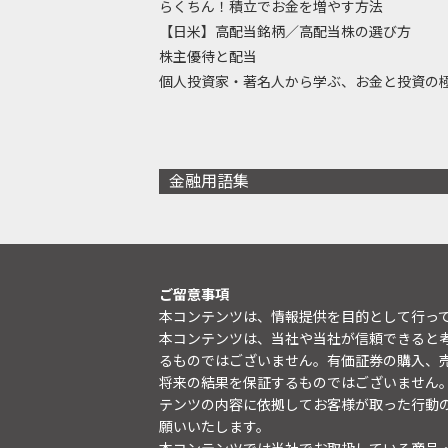
らくちん！積立でお金を増やす方法
【日米】高配当銘柄／高配当株の選び方
株主優待と配当
個人投資家・著名人から学ぶ、お金と投資の
金融用語集
ご留意事項
本コンテンツは、情報提供を目的として行っ
本コンテンツは、当社や当社が信頼できると
るものではございません。有価証券の購入、
将来の結果を保証するものではございません
テンツの内容に依拠してお客様が取った行動
願いいたします。