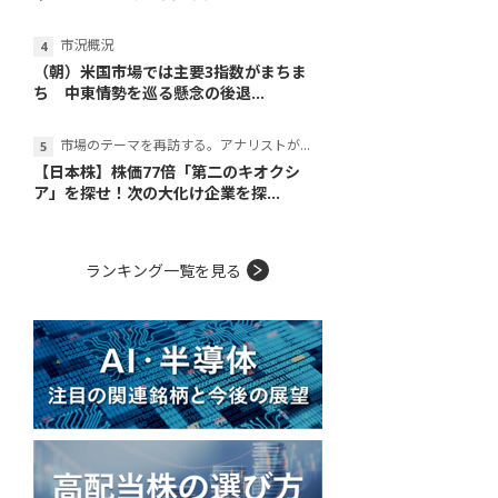
市況概況
（朝）米国市場では主要3指数がまちま
ち 中東情勢を巡る懸念の後退...
市場のテーマを再訪する。アナリストが読み解くテーマの本質
【日本株】株価77倍「第二のキオクシ
ア」を探せ！次の大化け企業を探...
ランキング一覧を見る