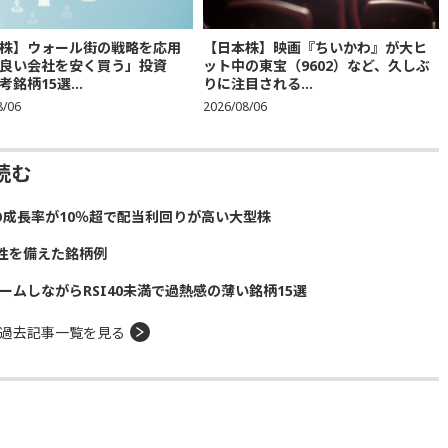
株】ウォール街の戦略を応用
【日本株】映画『ちいかわ』が大ヒ
良い会社を安く買う」投資
ット中の東宝（9602）など、久しぶ
銘柄15選...
りに注目される...
8/06
2026/08/06
読む
の成長率が10％超で配当利回りが高い大型株
性を備えた銘柄例
ームしながらRSI40未満で過熱感の薄い銘柄15選
過去記事一覧を見る