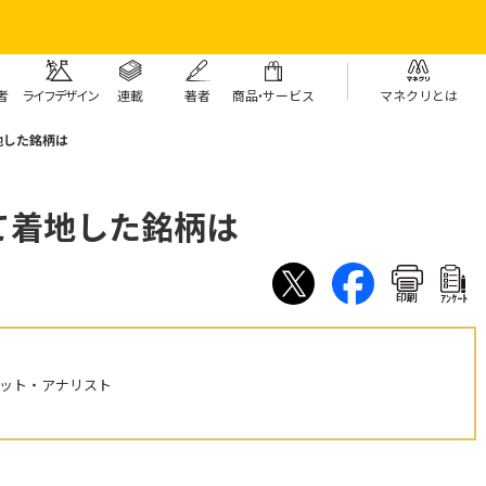
者
ライフデザイン
連載
著者
商
品・
サービス
マネクリとは
地した銘柄は
て着地した銘柄は
印刷
ｱﾝｹｰﾄ
ケット・アナリスト