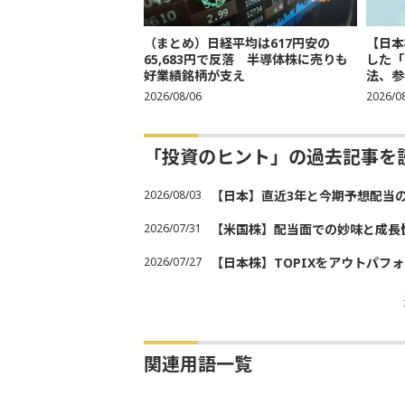
（まとめ）日経平均は617円安の
【日本
65,683円で反落 半導体株に売りも
した「
好業績銘柄が支え
法、参考
2026/08/06
2026/0
「投資のヒント」の過去記事を
2026/08/03
【日本】直近3年と今期予想配当
2026/07/31
【米国株】配当面での妙味と成長
2026/07/27
【日本株】TOPIXをアウトパフォ
関連用語一覧