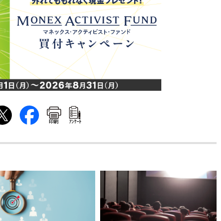
印刷
ｱﾝｹｰﾄ