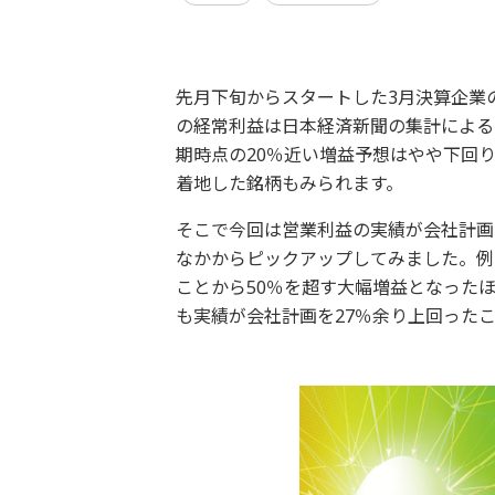
先月下旬からスタートした3月決算企業の
の経常利益は日本経済新聞の集計による
期時点の20％近い増益予想はやや下回
着地した銘柄もみられます。
そこで今回は営業利益の実績が会社計画を
なかからピックアップしてみました。例
ことから50％を超す大幅増益となった
も実績が会社計画を27％余り上回った