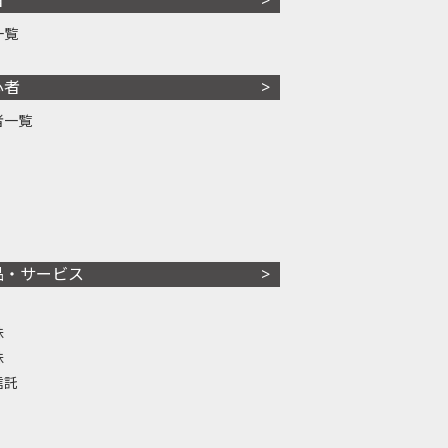
一覧
心者
者一覧
品・サービス
株
株
信託