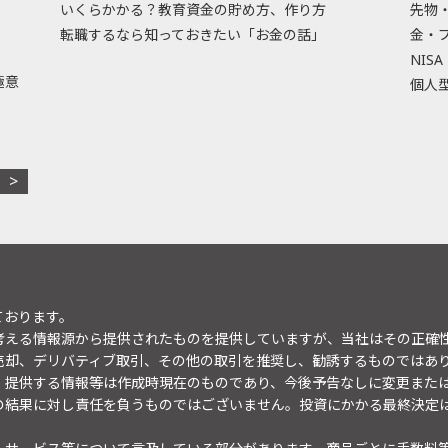
いくらかかる？教育資金の貯め方、作り方
先物
転職するなら知っておきたい「お金の話」
金・
NISA
極意
個人型
ております。
考える情報源から提供されたものを提供していますが、当社はその正確
売却、デリバティブ取引、その他の取引を推奨し、勧誘するものではあ
。提供する情報等は作成時現在のものであり、今後予告なしに変更また
の結果に対し責任を負うものではございません。投資にかかる最終決定