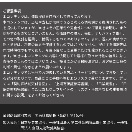
ご留意事項
本コンテンツは、情報提供を目的として行っております。
本コンテンツは、当社や当社が信頼できると考える情報源から提供されたもの
を提供していますが、当社はその正確性や完全性について意見を表明し、また
保証するものではございません。有価証券の購入、売却、デリバティブ取引、
その他の取引を推奨し、勧誘するものではありません。また、過去の実績や予
想・意見は、将来の結果を保証するものではございません。提供する情報等は
作成時現在のものであり、今後予告なしに変更または削除されることがござい
ます。当社は本コンテンツの内容に依拠してお客様が取った行動の結果に対し
責任を負うものではございません。投資にかかる最終決定は、お客様ご自身の
判断と責任でなさるようお願いいたします。
本コンテンツでは当社でお取扱している商品・サービス等について言及してい
る部分があります。商品ごとに手数料等およびリスクは異なりますので、詳し
くは「契約締結前交付書面」、「上場有価証券等書面」、「目論見書」、「目
論見書補完書面」または当社ウェブサイトの「
リスク・手数料などの重要事項
に関する説明
」をよくお読みください。
金融商品取引業者 関東財務局長（金商）第165号
日本証券業協会、一般社団法人 第二種金融商品取引業協会、一般社
団法人 金融先物取引業協会、