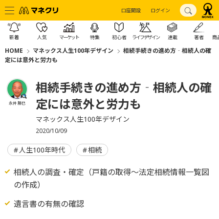
口座開設
ログイン
新着
人気
マーケット
特集
初心者
ライフデザイン
連載
著者
商
HOME
マネックス人生100年デザイン
相続手続きの進め方‐相続人の確
定には意外と労力も
相続手続きの進め方‐相続人の確
定には意外と労力も
永井 勝巳
マネックス人生100年デザイン
2020/10/09
人生100年時代
相続
相続人の調査・確定（戸籍の取得～法定相続情報一覧図
の作成）
遺言書の有無の確認