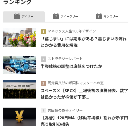
ランキング
デイリー
ウイークリー
マンスリー
マネックス人生100年デザイン
「墓じまい」には期限がある？墓じまいの流れ
とかかる費用を解説
ストラテジーレポート
半導体株の調整は底値をつけたか
岡元兵八郎の米国株マスターへの道
スペースＸ［SPCX］上場後初の決算発表、数字
は良かったが株価が下落...
吉田恒の為替デイリー
【為替】120日MA（移動平均線）割れが示す円
売り取引の損失