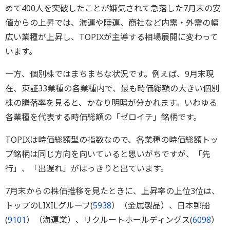
めて400人を突破したことが嫌気されて急落した7月末の安
値からの上昇では、海運や陸運、商社など内需・外需の幅
広い業種が上昇し、TOPIXが主導する相場展開に変わって
います。
一方、個別株ではまちまちな状況です。例えば、9月末現
在、東証33業種の各業種内で、最も時価総額の大きい個別
株の騰落率を見ると、かなり明暗が分かれます。いわゆる
各業種を代表する時価総額の「ゼロイチ」銘柄です。
TOPIXは時価総額型の指数なので、各業種の時価総額トッ
プ銘柄は同じ方向を向いていると思いがちですが、「先
行」、「出遅れ」がはっきりと出ています。
7月末からの株価推移を見たときに、上昇率の上位3位は、
トップのLIXILグループ(
5938
）（金属製品）、日本郵船
(
9101
）（海運業）、リクルートホールディングス(
6098
）