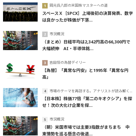
岡元兵八郎の米国株マスターへの道
スペースＸ［SPCX］上場後初の決算発表、数字
は良かったが株価が下落...
市況概況
（まとめ）日経平均は2,342円高の66,300円で
大幅続伸 AI・半導体銘...
吉田恒の為替デイリー
【為替】「異常な円安」と1995年「異常な円
高」
市場のテーマを再訪する。アナリストが読み解くテーマの本質
【日本株】株価77倍「第二のキオクシア」を探
せ！次の大化け企業を探...
市況概況
（朝）米国市場では主要3指数がまちまち 中
東情勢を巡る懸念の後退...