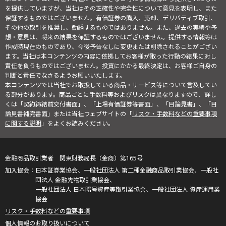
を提供していますが、当社はその正確性や完全性について意見を表明し、また
保証するものではございません。有価証券の購入、売却、デリバティブ取引、
その他の取引を推奨し、勧誘するものではありません。また、過去の実績や予
想・意見は、将来の結果を保証するものではございません。提供する情報等は
作成時現在のものであり、今後予告なしに変更または削除されることがござい
ます。当社は本コンテンツの内容に依拠してお客様が取った行動の結果に対し
責任を負うものではございません。投資にかかる最終決定は、お客様ご自身の
判断と責任でなさるようお願いいたします。
本コンテンツでは当社でお取扱している商品・サービス等について言及してい
る部分があります。商品ごとに手数料等およびリスクは異なりますので、詳し
くは「契約締結前交付書面」、「上場有価証券等書面」、「目論見書」、「目
論見書補完書面」または当社ウェブサイトの「
リスク・手数料などの重要事項
に関する説明
」をよくお読みください。
金融商品取引業者 関東財務局長（金商）第165号
日本証券業協会、一般社団法人 第二種金融商品取引業協会、一般社
団法人 金融先物取引業協会、
一般社団法人 日本暗号資産等取引業協会、一般社団法人 資産運用業
協会
リスク・手数料などの重要事項
個人情報のお取り扱いについて