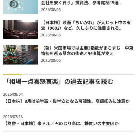
会社を安く買う」投資法、参考銘柄15選...
2026/08/06
【日本株】映画『ちいかわ』が大ヒット中の東
宝（9602）など、久しぶりに注目される...
2026/08/06
（朝）米国市場では主要3指数がまちまち 中東
情勢を巡る懸念の後退と好決算が支え
2026/08/06
「相場一点喜怒哀楽」の過去記事を読む
2026/08/04
【日本株】8月は前半高・後半安となる可能性、高値掴みに注意か
2026/07/28
【為替・日本株】米ドル／円のじり高は、株買いの主要因か