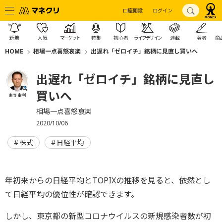
口座開設
ログイン
新着
人気
マーケット
特集
初心者
ライフデザイン
連載
著者
商
HOME
相場一点喜怒哀楽
出遅れ「ゼロイチ」銘柄に見直し買いへ
出遅れ「ゼロイチ」銘柄に見直し
買いへ
東野 幸利
相場一点喜怒哀楽
2020/10/06
株式
日経平均
年初来からの日経平均とTOPIXの推移を見ると、依然とし
て日経平均の優位性が確認できます。
しかし、東京都の新型コロナウイルスの新規感染者数が初