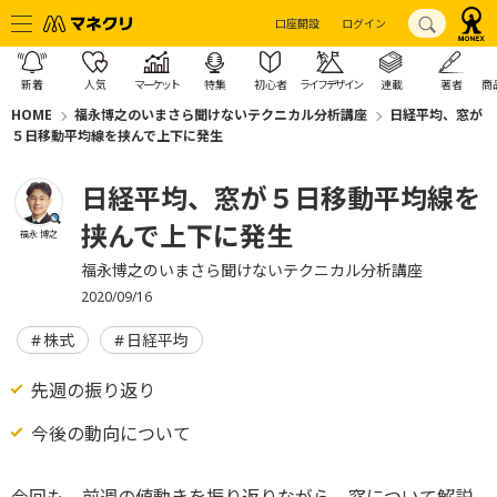
口座開設
ログイン
新着
人気
マーケット
特集
初心者
ライフデザイン
連載
著者
商
HOME
福永博之のいまさら聞けないテクニカル分析講座
日経平均、窓が
５日移動平均線を挟んで上下に発生
日経平均、窓が５日移動平均線を
挟んで上下に発生
福永 博之
福永博之のいまさら聞けないテクニカル分析講座
2020/09/16
株式
日経平均
先週の振り返り
今後の動向について
今回も、前週の値動きを振り返りながら、窓について解説