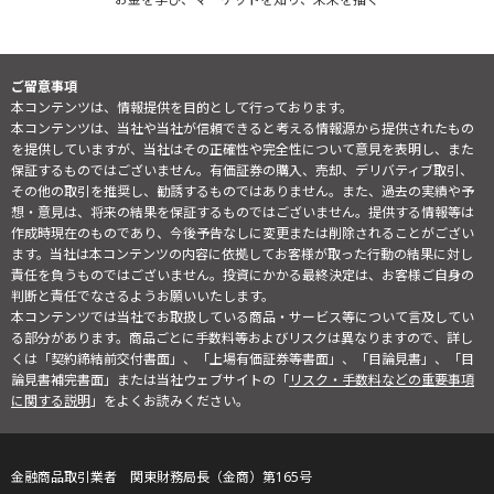
ご留意事項
本コンテンツは、情報提供を目的として行っております。
本コンテンツは、当社や当社が信頼できると考える情報源から提供されたもの
を提供していますが、当社はその正確性や完全性について意見を表明し、また
保証するものではございません。有価証券の購入、売却、デリバティブ取引、
その他の取引を推奨し、勧誘するものではありません。また、過去の実績や予
想・意見は、将来の結果を保証するものではございません。提供する情報等は
作成時現在のものであり、今後予告なしに変更または削除されることがござい
ます。当社は本コンテンツの内容に依拠してお客様が取った行動の結果に対し
責任を負うものではございません。投資にかかる最終決定は、お客様ご自身の
判断と責任でなさるようお願いいたします。
本コンテンツでは当社でお取扱している商品・サービス等について言及してい
る部分があります。商品ごとに手数料等およびリスクは異なりますので、詳し
くは「契約締結前交付書面」、「上場有価証券等書面」、「目論見書」、「目
論見書補完書面」または当社ウェブサイトの「
リスク・手数料などの重要事項
に関する説明
」をよくお読みください。
金融商品取引業者 関東財務局長（金商）第165号