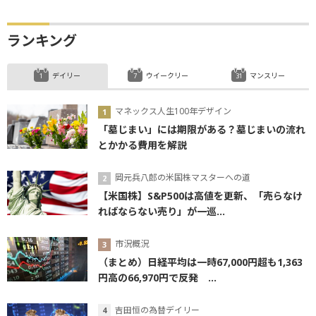
ランキング
デイリー
ウイークリー
マンスリー
マネックス人生100年デザイン
「墓じまい」には期限がある？墓じまいの流れ
とかかる費用を解説
岡元兵八郎の米国株マスターへの道
【米国株】S&P500は高値を更新、「売らなけ
ればならない売り」が一巡...
市況概況
（まとめ）日経平均は一時67,000円超も1,363
円高の66,970円で反発 ...
吉田恒の為替デイリー