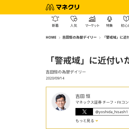
新着
人気
マーケット
特集
初心
HOME
吉田恒の為替デイリー
「警戒域」に近
「警戒域」に近付い
吉田恒の為替デイリー
2020/09/14
吉田 恒
マネックス証券 チーフ・FXコ
@yoshida_hisash1
もっと見る