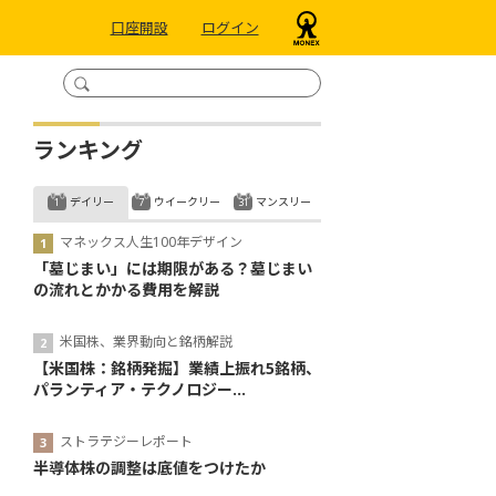
口座開設
ログイン
ランキング
デイリー
ウイークリー
マンスリー
マネックス人生100年デザイン
「墓じまい」には期限がある？墓じまい
の流れとかかる費用を解説
米国株、業界動向と銘柄解説
【米国株：銘柄発掘】業績上振れ5銘柄、
パランティア・テクノロジー...
ストラテジーレポート
半導体株の調整は底値をつけたか