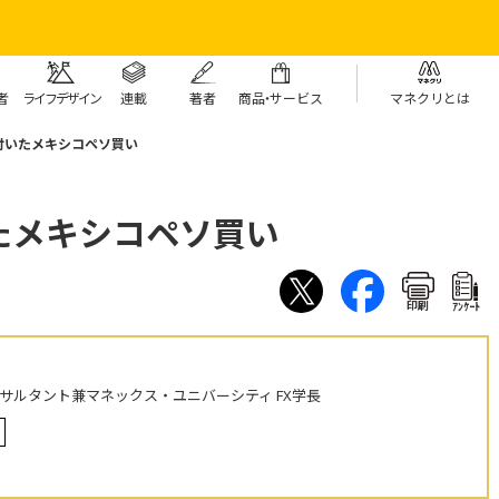
者
ライフデザイン
連載
著者
商
品・
サービス
マネクリとは
付いたメキシコペソ買い
たメキシコペソ買い
印刷
ｱﾝｹｰﾄ
ンサルタント兼マネックス・ユニバーシティ FX学長