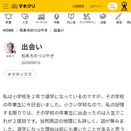
口座開設
ログイン
新着
人気
マーケット
特集
初心者
ライフデザイン
連載
著者
商
HOME
松本大のつぶやき
出会い
出会い
松本大のつぶやき
松本 大
2020/09/10
マネックス
私は小学校を２年で退学になっているのですが、その学校
の卒業生に今日会いました。小さい学校なので、私の記憶
する限りでは、その学校の卒業生に出会ったのは人生でこ
れが２度目です。当然周辺の地理にも詳しく、話が弾みま
した。退学になった理由は前にも書いたことがあると思う