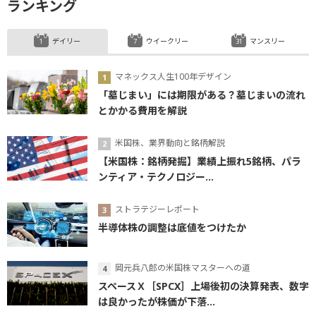
ランキング
デイリー
ウイークリー
マンスリー
マネックス人生100年デザイン
「墓じまい」には期限がある？墓じまいの流れ
とかかる費用を解説
米国株、業界動向と銘柄解説
【米国株：銘柄発掘】業績上振れ5銘柄、パラ
ンティア・テクノロジー...
ストラテジーレポート
半導体株の調整は底値をつけたか
岡元兵八郎の米国株マスターへの道
スペースＸ［SPCX］上場後初の決算発表、数字
は良かったが株価が下落...