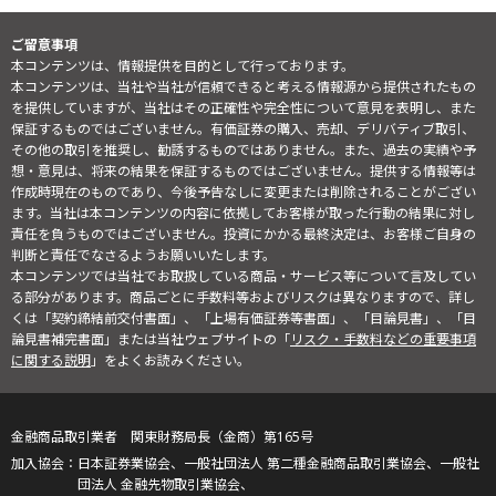
ご留意事項
本コンテンツは、情報提供を目的として行っております。
本コンテンツは、当社や当社が信頼できると考える情報源から提供されたもの
を提供していますが、当社はその正確性や完全性について意見を表明し、また
保証するものではございません。有価証券の購入、売却、デリバティブ取引、
その他の取引を推奨し、勧誘するものではありません。また、過去の実績や予
想・意見は、将来の結果を保証するものではございません。提供する情報等は
作成時現在のものであり、今後予告なしに変更または削除されることがござい
ます。当社は本コンテンツの内容に依拠してお客様が取った行動の結果に対し
責任を負うものではございません。投資にかかる最終決定は、お客様ご自身の
判断と責任でなさるようお願いいたします。
本コンテンツでは当社でお取扱している商品・サービス等について言及してい
る部分があります。商品ごとに手数料等およびリスクは異なりますので、詳し
くは「契約締結前交付書面」、「上場有価証券等書面」、「目論見書」、「目
論見書補完書面」または当社ウェブサイトの「
リスク・手数料などの重要事項
に関する説明
」をよくお読みください。
金融商品取引業者 関東財務局長（金商）第165号
日本証券業協会、一般社団法人 第二種金融商品取引業協会、一般社
団法人 金融先物取引業協会、