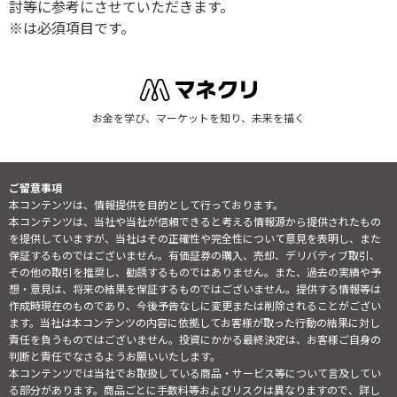
討等に参考にさせていただきます。
※は必須項目です。
お金を学び、マーケットを知り、未来を描く
ご留意事項
本コンテンツは、情報提供を目的として行っております。
本コンテンツは、当社や当社が信頼できると考える情報源から提供されたもの
を提供していますが、当社はその正確性や完全性について意見を表明し、また
保証するものではございません。有価証券の購入、売却、デリバティブ取引、
その他の取引を推奨し、勧誘するものではありません。また、過去の実績や予
想・意見は、将来の結果を保証するものではございません。提供する情報等は
作成時現在のものであり、今後予告なしに変更または削除されることがござい
ます。当社は本コンテンツの内容に依拠してお客様が取った行動の結果に対し
責任を負うものではございません。投資にかかる最終決定は、お客様ご自身の
判断と責任でなさるようお願いいたします。
本コンテンツでは当社でお取扱している商品・サービス等について言及してい
る部分があります。商品ごとに手数料等およびリスクは異なりますので、詳し