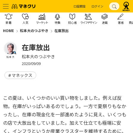
口座開設
ログイン
新着
人気
マーケット
特集
初心者
ライフデザイン
連載
著者
商
HOME
松本大のつぶやき
在庫放出
在庫放出
松本大のつぶやき
松本 大
2020/09/09
マネックス
この夏は、いくつかのいい買い物をしました。例えば反
物。
在庫がいっぱいあるのでしょう。一方で夏祭りもなか
ったし、
在庫の現金化を一部進めたように見え、
いくつも
の店で大放出をしていました。
加えて仕立ても極端に安
く、
インフラというか産業クラスターを維持するために、