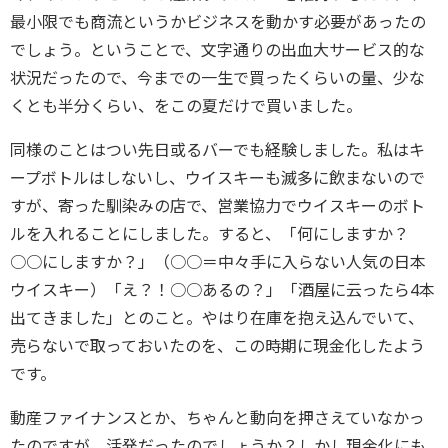
最小限でも商流というかビジネスを動かす必要があったの
でしょう
。ということで、文字通りの出血大サービス的な
状況だったので、
今までの一生で買ったくらいの量、少な
くとも半分くらい、
をこの夏だけで買いました。
同様のことはつい先日或るバーでも経験しました。
私はキ
ープボトルはしないし、
ウイスキーも滅多に飲まないので
すが、寄った馴染みの店で、
営業協力でウイスキーのボト
ルを入れることにしました。すると、
「何にしますか？
○○にしますか？」（○○＝
中々手に入らない人気の日本
ウイスキー）「え？！○○あるの？」
「酒屋に云ったら4本
出てきました」とのこと。
やはり在庫を抱え込んでいて、
売らないで取っておいたのを、
この時期に現金化したよう
です。
動産ファイナンスとか、
ちゃんと動向を押さえていなかっ
たのですが、
活発だったのでしょうか？しかし現金化にも