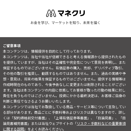
お金を学び、マーケットを知り、未来を描く
ご留意事項
本コンテンツは、情報提供を目的として行っております。
本コンテンツは、当社や当社が信頼できると考える情報源から提供されたもの
を提供していますが、当社はその正確性や完全性について意見を表明し、また
保証するものではございません。有価証券の購入、売却、デリバティブ取引、
その他の取引を推奨し、勧誘するものではありません。また、過去の実績や予
想・意見は、将来の結果を保証するものではございません。提供する情報等は
作成時現在のものであり、今後予告なしに変更または削除されることがござい
ます。当社は本コンテンツの内容に依拠してお客様が取った行動の結果に対し
責任を負うものではございません。投資にかかる最終決定は、お客様ご自身の
判断と責任でなさるようお願いいたします。
本コンテンツでは当社でお取扱している商品・サービス等について言及してい
る部分があります。商品ごとに手数料等およびリスクは異なりますので、詳し
くは「契約締結前交付書面」、「上場有価証券等書面」、「目論見書」、「目
論見書補完書面」または当社ウェブサイトの「
リスク・手数料などの重要事項
に関する説明
」をよくお読みください。