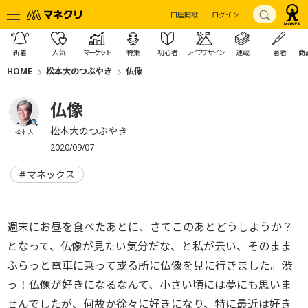
口座開設
ログイン
新着
人気
マーケット
特集
初心者
ライフデザイン
連載
著者
商
HOME
松本大のつぶやき
仏像
仏像
松本大のつぶやき
松本 大
2020/09/07
マネックス
週末にお昼を食べたあとに、さてこのあとどうしようか？
となって、仏像が見たい気分だな、と私が云い、そのまま
ふらっと電車に乗って或る所に仏像を見に行きました。渋
っ！仏像が好きになるなんて、小さい頃には夢にも思いま
せんでしたが、何故か徐々に好きになり、特に最近は好き