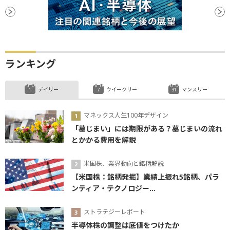
ランキング
デイリー
ウイークリー
マンスリー
マネックス人生100年デザイン
「墓じまい」には期限がある？墓じまいの流れ
とかかる費用を解説
米国株、業界動向と銘柄解説
【米国株：銘柄発掘】業績上振れ5銘柄、パラ
ンティア・テクノロジー...
ストラテジーレポート
半導体株の調整は底値をつけたか