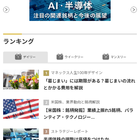
ランキング
デイリー
ウイークリー
マンスリー
マネックス人生100年デザイン
「墓じまい」には期限がある？墓じまいの流れ
とかかる費用を解説
米国株、業界動向と銘柄解説
【米国株：銘柄発掘】業績上振れ5銘柄、パラ
ンティア・テクノロジー...
ストラテジーレポート
半導体株の調整は底値をつけたか