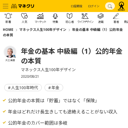
口座開設
ログイン
新着
人気
マーケット
特集
初心者
ライフデザイン
連載
著者
商
HOME
マネックス人生100年デザイン
年金の基本 中級編（1）公的年金
の本質
年金の基本 中級編（1）公的年金
の本質
大江 英樹
マネックス人生100年デザイン
2020/08/21
人生100年時代
年金
公的年金の本質は「貯蓄」ではなく「保険」
年金はどれだけ長生きしても途絶えることがない収入
公的年金のカバー範囲は多岐