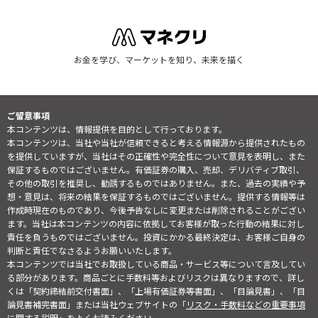
お金を学び、マーケットを知り、未来を描く
ご留意事項
本コンテンツは、情報提供を目的として行っております。
本コンテンツは、当社や当社が信頼できると考える情報源から提供されたもの
を提供していますが、当社はその正確性や完全性について意見を表明し、また
保証するものではございません。有価証券の購入、売却、デリバティブ取引、
その他の取引を推奨し、勧誘するものではありません。また、過去の実績や予
想・意見は、将来の結果を保証するものではございません。提供する情報等は
作成時現在のものであり、今後予告なしに変更または削除されることがござい
ます。当社は本コンテンツの内容に依拠してお客様が取った行動の結果に対し
責任を負うものではございません。投資にかかる最終決定は、お客様ご自身の
判断と責任でなさるようお願いいたします。
本コンテンツでは当社でお取扱している商品・サービス等について言及してい
る部分があります。商品ごとに手数料等およびリスクは異なりますので、詳し
くは「契約締結前交付書面」、「上場有価証券等書面」、「目論見書」、「目
論見書補完書面」または当社ウェブサイトの「
リスク・手数料などの重要事項