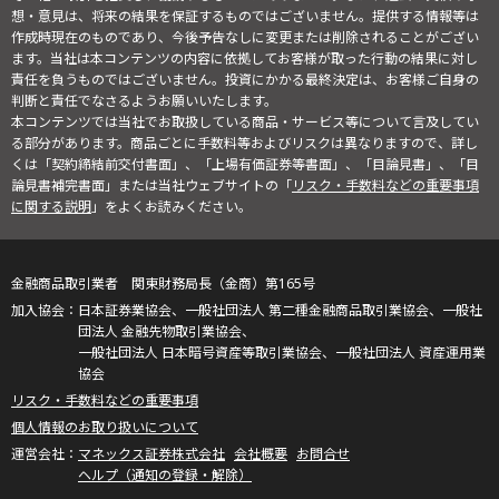
想・意見は、将来の結果を保証するものではございません。提供する情報等は
作成時現在のものであり、今後予告なしに変更または削除されることがござい
ます。当社は本コンテンツの内容に依拠してお客様が取った行動の結果に対し
責任を負うものではございません。投資にかかる最終決定は、お客様ご自身の
判断と責任でなさるようお願いいたします。
本コンテンツでは当社でお取扱している商品・サービス等について言及してい
る部分があります。商品ごとに手数料等およびリスクは異なりますので、詳し
くは「契約締結前交付書面」、「上場有価証券等書面」、「目論見書」、「目
論見書補完書面」または当社ウェブサイトの「
リスク・手数料などの重要事項
に関する説明
」をよくお読みください。
金融商品取引業者 関東財務局長（金商）第165号
日本証券業協会、一般社団法人 第二種金融商品取引業協会、一般社
団法人 金融先物取引業協会、
一般社団法人 日本暗号資産等取引業協会、一般社団法人 資産運用業
協会
リスク・手数料などの重要事項
個人情報のお取り扱いについて
マネックス証券株式会社
会社概要
お問合せ
ヘルプ（通知の登録・解除）