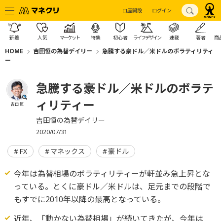
口座開設
ログイン
新着
人気
マーケット
特集
初心者
ライフデザイン
連載
著者
商
HOME
吉田恒の為替デイリー
急騰する豪ドル／米ドルのボラティリティ
ー
急騰する豪ドル／米ドルのボラテ
ィリティー
吉田 恒
吉田恒の為替デイリー
2020/07/31
FX
マネックス
豪ドル
今年は為替相場のボラティリティーが軒並み急上昇とな
っている。とくに豪ドル／米ドルは、足元までの段階で
もすでに2010年以降の最高となっている。
近年、「動かない為替相場」が続いてきたが、今年は