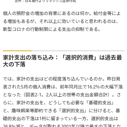
出所：日本銀行よりマネックス証券作成
個人の預貯金の増加の背景にあるのは何か。給付金等によ
る増加もあるが、それ以上に効いていると思われるのは、
新型コロナの行動制限による支出の抑制である。
家計支出の落ち込み：「選択的消費」は過去最
大の下落
では、家計の支出はどの程度落ち込んでいるのか。昨日発
表された5月の個人消費は、前年同月比で16.2％の大幅下落
となった（図表2-1。2人以上の世帯の支出金額合計）。さ
らに、家計の支出を、どうしても必要な「基礎的支出」
と、趣味娯楽等節約できる「選択的支出」に分けると、基
礎的支出の下落は1桁に留まっている一方、選択的支出は
26.8％減と、データが取れる2001年以降で最大の下落とな