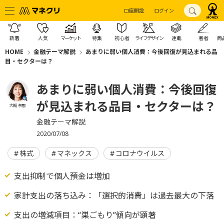
口座開設
ログイン
新着
人気
マーケット
特集
初心者
ライフデザイン
連載
著者
商
HOME
金融テーマ解説
あまりに弱い個人消費：今後回復が見込まれる品
目・セクターは？
あまりに弱い個人消費：今後回復
が見込まれる品目・セクターは？
大槻 奈那
金融テーマ解説
2020/07/08
株式
マネックス
コロナウイルス
支出抑制で個人預金は増加
家計支出の落ち込み：「選択的消費」は過去最大の下落
支出の増減項目：“巣ごもり”傾向が顕著