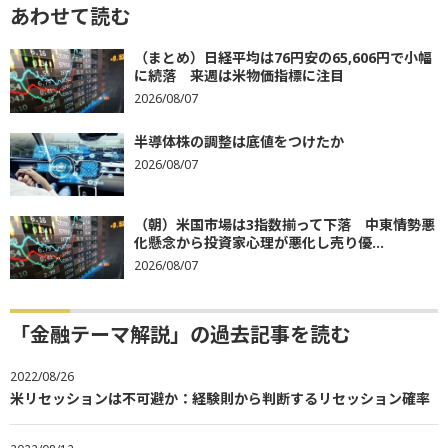
あわせて読む
（まとめ）日経平均は76円安の65,606円で小幅
に続落 来週は米物価指標に注目
2026/08/07
半導体株の調整は底値をつけたか
2026/08/07
（朝）米国市場は3指数揃って下落 中東情勢悪
化懸念から投資家心理が悪化し売り優...
2026/08/07
「金融テーマ解説」の過去記事を読む
2022/08/26
米リセッションは不可避か：経験則から判断するリセッション確率