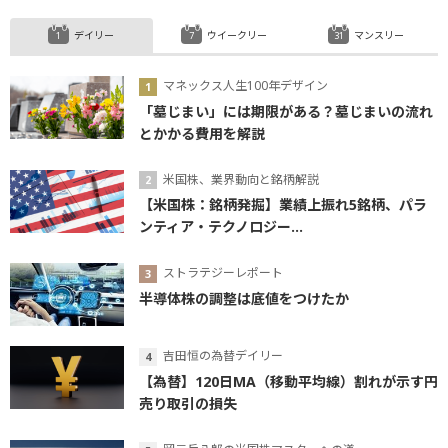
デイリー
ウイークリー
マンスリー
マネックス人生100年デザイン
「墓じまい」には期限がある？墓じまいの流れ
とかかる費用を解説
米国株、業界動向と銘柄解説
【米国株：銘柄発掘】業績上振れ5銘柄、パラ
ンティア・テクノロジー...
ストラテジーレポート
半導体株の調整は底値をつけたか
吉田恒の為替デイリー
【為替】120日MA（移動平均線）割れが示す円
売り取引の損失