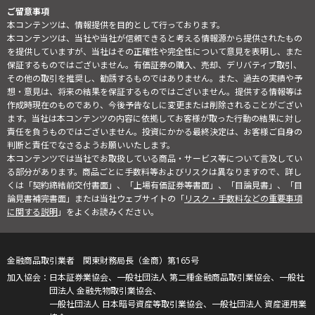
ご留意事項
本コンテンツは、情報提供を目的として行っております。
本コンテンツは、当社や当社が信頼できると考える情報源から提供されたもの
を提供していますが、当社はその正確性や完全性について意見を表明し、また
保証するものではございません。有価証券の購入、売却、デリバティブ取引、
その他の取引を推奨し、勧誘するものではありません。また、過去の実績や予
想・意見は、将来の結果を保証するものではございません。提供する情報等は
作成時現在のものであり、今後予告なしに変更または削除されることがござい
ます。当社は本コンテンツの内容に依拠してお客様が取った行動の結果に対し
責任を負うものではございません。投資にかかる最終決定は、お客様ご自身の
判断と責任でなさるようお願いいたします。
本コンテンツでは当社でお取扱している商品・サービス等について言及してい
る部分があります。商品ごとに手数料等およびリスクは異なりますので、詳し
くは「契約締結前交付書面」、「上場有価証券等書面」、「目論見書」、「目
論見書補完書面」または当社ウェブサイトの「
リスク・手数料などの重要事項
に関する説明
」をよくお読みください。
金融商品取引業者 関東財務局長（金商）第165号
日本証券業協会、一般社団法人 第二種金融商品取引業協会、一般社
団法人 金融先物取引業協会、
一般社団法人 日本暗号資産等取引業協会、一般社団法人 資産運用業