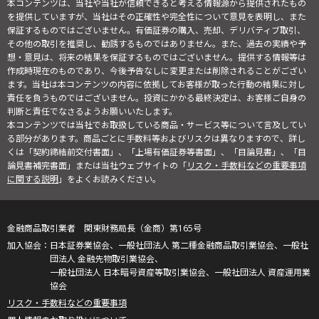
本コンテンツは、当社や当社が信頼できると考える情報源から提供されたもの
を提供していますが、当社はその正確性や完全性について意見を表明し、また
保証するものではございません。有価証券の購入、売却、デリバティブ取引、
その他の取引を推奨し、勧誘するものではありません。また、過去の実績や予
想・意見は、将来の結果を保証するものではございません。提供する情報等は
作成時現在のものであり、今後予告なしに変更または削除されることがござい
ます。当社は本コンテンツの内容に依拠してお客様が取った行動の結果に対し
責任を負うものではございません。投資にかかる最終決定は、お客様ご自身の
判断と責任でなさるようお願いいたします。
本コンテンツでは当社でお取扱している商品・サービス等について言及してい
る部分があります。商品ごとに手数料等およびリスクは異なりますので、詳し
くは「契約締結前交付書面」、「上場有価証券等書面」、「目論見書」、「目
論見書補完書面」または当社ウェブサイトの「
リスク・手数料などの重要事項
に関する説明
」をよくお読みください。
金融商品取引業者 関東財務局長（金商）第165号
日本証券業協会、一般社団法人 第二種金融商品取引業協会、一般社
団法人 金融先物取引業協会、
一般社団法人 日本暗号資産等取引業協会、一般社団法人 資産運用業
協会
リスク・手数料などの重要事項