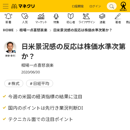
口座開設
ログイン
新着
人気
マーケット
特集
初心者
ライフデザイン
連載
著者
商
HOME
相場一点喜怒哀楽
日米景況感の反応は株価水準次第か？
日米景況感の反応は株価水準次第
か？
東野 幸利
相場一点喜怒哀楽
2020/06/30
株式
日経平均
今週の米国の経済指標の結果に注目
国内のポイントは先行き業況判断DI
テクニカル面での注目ポイント