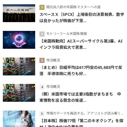
岡元兵八郎の米国株マスターへの道
スペースＸ［SPCX］上場後初の決算発表、数字
は良かったが株価が下落...
モトリーフール米国株情報
【米国株動向】AIスーパーサイクル第2幕、AI
インフラ投資拡大で恩恵...
市況概況
（まとめ）日経平均は617円安の65,683円で反
落 半導体株に売りも好...
市況概況
（朝）米国市場では主要3指数がまちまち 中
東情勢を巡る懸念の後退...
市場のテーマを再訪する。アナリストが読み解くテーマの本質
【日本株】株価77倍「第二のキオクシア」を探
せ！次の大化け企業を探...