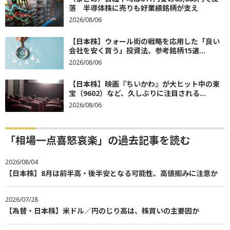
落 半導体株に売りも好業績銘柄が支え
2026/08/06
【日本株】ウォール街の戦略を応用した「良い
会社を安く買う」投資法、参考銘柄15選...
2026/08/06
【日本株】映画『ちいかわ』が大ヒット中の東
宝（9602）など、久しぶりに注目される...
2026/08/06
「相場一点喜怒哀楽」の過去記事を読む
2026/08/04
【日本株】8月は前半高・後半安となる可能性、高値掴みに注意か
2026/07/28
【為替・日本株】米ドル／円のじり高は、株買いの主要因か