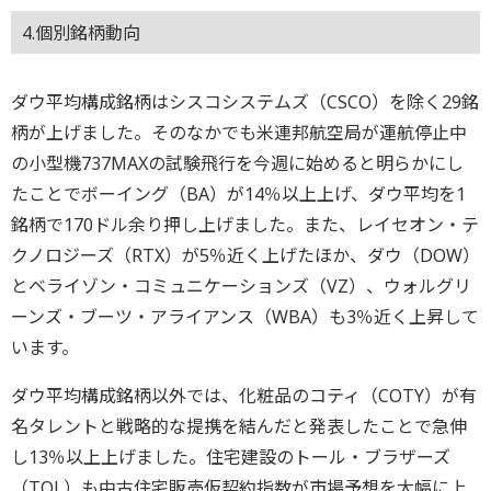
4.個別銘柄動向
ダウ平均構成銘柄はシスコシステムズ（CSCO）を除く29銘
柄が上げました。そのなかでも米連邦航空局が運航停止中
の小型機737MAXの試験飛行を今週に始めると明らかにし
たことでボーイング（BA）が14％以上上げ、ダウ平均を1
銘柄で170ドル余り押し上げました。また、レイセオン・テ
クノロジーズ（RTX）が5％近く上げたほか、ダウ（DOW）
とベライゾン・コミュニケーションズ（VZ）、ウォルグリ
ーンズ・ブーツ・アライアンス（WBA）も3％近く上昇して
います。
ダウ平均構成銘柄以外では、化粧品のコティ（COTY）が有
名タレントと戦略的な提携を結んだと発表したことで急伸
し13％以上上げました。住宅建設のトール・ブラザーズ
（TOL）も中古住宅販売仮契約指数が市場予想を大幅に上