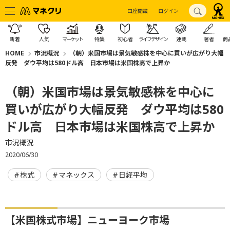
口座開設
ログイン
新着
人気
マーケット
特集
初心者
ライフデザイン
連載
著者
商
HOME
市況概況
（朝）米国市場は景気敏感株を中心に買いが広がり大幅
反発 ダウ平均は580ドル高 日本市場は米国株高で上昇か
（朝）米国市場は景気敏感株を中心に
買いが広がり大幅反発 ダウ平均は580
ドル高 日本市場は米国株高で上昇か
市況概況
2020/06/30
株式
マネックス
日経平均
【米国株式市場】ニューヨーク市場