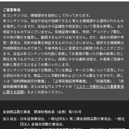
ご留意事項
本コンテンツは、情報提供を目的として行っております。
本コンテンツは、当社や当社が信頼できると考える情報源から提供されたもの
を提供していますが、当社はその正確性や完全性について意見を表明し、また
保証するものではございません。有価証券の購入、売却、デリバティブ取引、
その他の取引を推奨し、勧誘するものではありません。また、過去の実績や予
想・意見は、将来の結果を保証するものではございません。提供する情報等は
作成時現在のものであり、今後予告なしに変更または削除されることがござい
ます。当社は本コンテンツの内容に依拠してお客様が取った行動の結果に対し
責任を負うものではございません。投資にかかる最終決定は、お客様ご自身の
判断と責任でなさるようお願いいたします。
本コンテンツでは当社でお取扱している商品・サービス等について言及してい
る部分があります。商品ごとに手数料等およびリスクは異なりますので、詳し
くは「契約締結前交付書面」、「上場有価証券等書面」、「目論見書」、「目
論見書補完書面」または当社ウェブサイトの「
リスク・手数料などの重要事項
に関する説明
」をよくお読みください。
金融商品取引業者 関東財務局長（金商）第165号
日本証券業協会、一般社団法人 第二種金融商品取引業協会、一般社
団法人 金融先物取引業協会、