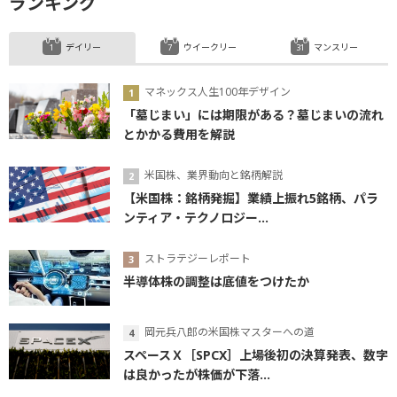
ランキング
デイリー
ウイークリー
マンスリー
マネックス人生100年デザイン
「墓じまい」には期限がある？墓じまいの流れ
とかかる費用を解説
米国株、業界動向と銘柄解説
【米国株：銘柄発掘】業績上振れ5銘柄、パラ
ンティア・テクノロジー...
ストラテジーレポート
半導体株の調整は底値をつけたか
岡元兵八郎の米国株マスターへの道
スペースＸ［SPCX］上場後初の決算発表、数字
は良かったが株価が下落...