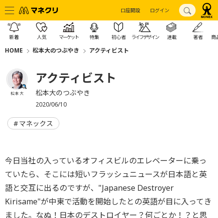
口座開設
ログイン
新着
人気
マーケット
特集
初心者
ライフデザイン
連載
著者
商
HOME
松本大のつぶやき
アクティビスト
アクティビスト
松本大のつぶやき
松本 大
2020/06/10
マネックス
今日当社の入っているオフィスビルのエレベーターに乗っ
ていたら、そこには短いフラッシュニュースが日本語と英
語と交互に出るのですが、"Japanese Destroyer
Kirisame"が中東で活動を開始したとの英語が目に入ってき
ました。なぬ！日本のデストロイヤー？何ごとか！？と思