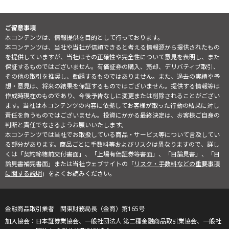
ご留意事項
本コンテンツは、情報提供を目的として行っております。
本コンテンツは、当社や当社が信頼できると考える情報源から提供されたもの
を提供していますが、当社はその正確性や完全性について意見を表明し、また
保証するものではございません。有価証券の購入、売却、デリバティブ取引、
その他の取引を推奨し、勧誘するものではありません。また、過去の実績や予
想・意見は、将来の結果を保証するものではございません。提供する情報等は
作成時現在のものであり、今後予告なしに変更または削除されることがござい
ます。当社は本コンテンツの内容に依拠してお客様が取った行動の結果に対し
責任を負うものではございません。投資にかかる最終決定は、お客様ご自身の
判断と責任でなさるようお願いいたします。
本コンテンツでは当社でお取扱している商品・サービス等について言及してい
る部分があります。商品ごとに手数料等およびリスクは異なりますので、詳し
くは「契約締結前交付書面」、「上場有価証券等書面」、「目論見書」、「目
論見書補完書面」または当社ウェブサイトの「
リスク・手数料などの重要事項
に関する説明
」をよくお読みください。
金融商品取引業者 関東財務局長（金商）第165号
日本証券業協会、一般社団法人 第二種金融商品取引業協会、一般社