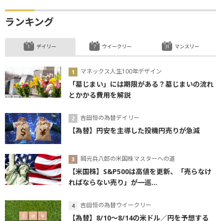
ランキング
デイリー
ウイークリー
マンスリー
マネックス人生100年デザイン
「墓じまい」には期限がある？墓じまいの流れ
とかかる費用を解説
吉田恒の為替デイリー
【為替】円安を主導した投機円売りが急減
岡元兵八郎の米国株マスターへの道
【米国株】S&P500は高値を更新、「売らなけ
ればならない売り」が一巡...
吉田恒の為替ウイークリー
【為替】8/10～8/14の米ドル／円を予想する