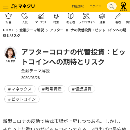
口座開設
ログイン
新着
人気
マーケット
特集
初心者
ライフデザイン
連載
著者
商
HOME
金融テーマ解説
アフターコロナの代替投資：ビットコインへの期
待とリスク
アフターコロナの代替投資：ビッ
トコインへの期待とリスク
大槻 奈那
金融テーマ解説
2020/05/28
マネックス
暗号資産
仮想通貨
ビットコイン
新型コロナの反動で株式市場が上昇しつつある。しかし、
それ以上に強いのがビットコインである。3月半ばの最安値