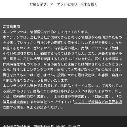
お金を学び、マーケットを知り、未来を描く
ご留意事項
本コンテンツは、情報提供を目的として行っております。
本コンテンツは、当社や当社が信頼できると考える情報源から提供されたもの
を提供していますが、当社はその正確性や完全性について意見を表明し、また
保証するものではございません。有価証券の購入、売却、デリバティブ取引、
その他の取引を推奨し、勧誘するものではありません。また、過去の実績や予
想・意見は、将来の結果を保証するものではございません。提供する情報等は
作成時現在のものであり、今後予告なしに変更または削除されることがござい
ます。当社は本コンテンツの内容に依拠してお客様が取った行動の結果に対し
責任を負うものではございません。投資にかかる最終決定は、お客様ご自身の
判断と責任でなさるようお願いいたします。
本コンテンツでは当社でお取扱している商品・サービス等について言及してい
る部分があります。商品ごとに手数料等およびリスクは異なりますので、詳し
くは「契約締結前交付書面」、「上場有価証券等書面」、「目論見書」、「目
論見書補完書面」または当社ウェブサイトの「
リスク・手数料などの重要事項
に関する説明
」をよくお読みください。
金融商品取引業者 関東財務局長（金商）第165号