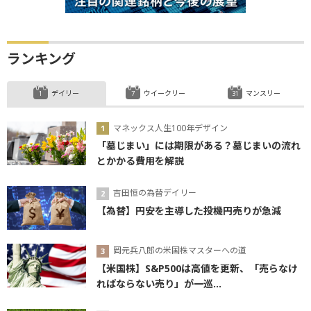
ランキング
デイリー
ウイークリー
マンスリー
マネックス人生100年デザイン
「墓じまい」には期限がある？墓じまいの流れ
とかかる費用を解説
吉田恒の為替デイリー
【為替】円安を主導した投機円売りが急減
岡元兵八郎の米国株マスターへの道
【米国株】S&P500は高値を更新、「売らなけ
ればならない売り」が一巡...