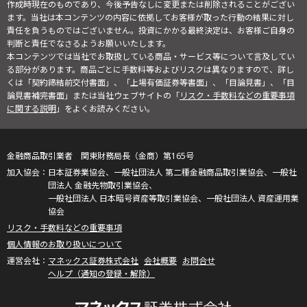
作成時現在のものであり、今後予告なしに変更または削除されることがござい
ます。当社は本コンテンツの内容に依拠してお客様が取った行動の結果に対し
責任を負うものではございません。投資にかかる最終決定は、お客様ご自身の
判断と責任でなさるようお願いいたします。
本コンテンツでは当社でお取扱している商品・サービス等について言及してい
る部分があります。商品ごとに手数料等およびリスクは異なりますので、詳し
くは「契約締結前交付書面」、「上場有価証券等書面」、「目論見書」、「目
論見書補完書面」または当社ウェブサイトの「
リスク・手数料などの重要事項
に関する説明
」をよくお読みください。
金融商品取引業者 関東財務局長（金商）第165号
日本証券業協会、一般社団法人 第二種金融商品取引業協会、一般社
団法人 金融先物取引業協会、
一般社団法人 日本暗号資産等取引業協会、一般社団法人 資産運用業
協会
リスク・手数料などの重要事項
個人情報のお取り扱いについて
マネックス証券株式会社
会社概要
お問合せ
ヘルプ（通知の登録・解除）