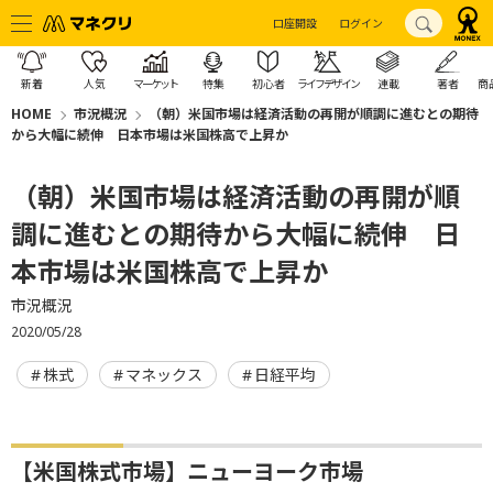
口座開設
ログイン
新着
人気
マーケット
特集
初心者
ライフデザイン
連載
著者
商
HOME
市況概況
（朝）米国市場は経済活動の再開が順調に進むとの期待
から大幅に続伸 日本市場は米国株高で上昇か
（朝）米国市場は経済活動の再開が順
調に進むとの期待から大幅に続伸 日
本市場は米国株高で上昇か
市況概況
2020/05/28
株式
マネックス
日経平均
【米国株式市場】ニューヨーク市場