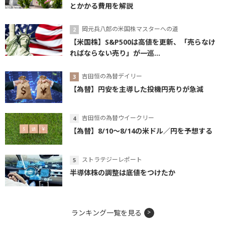
とかかる費用を解説
岡元兵八郎の米国株マスターへの道
【米国株】S&P500は高値を更新、「売らなけ
ればならない売り」が一巡...
吉田恒の為替デイリー
【為替】円安を主導した投機円売りが急減
吉田恒の為替ウイークリー
【為替】8/10～8/14の米ドル／円を予想する
ストラテジーレポート
半導体株の調整は底値をつけたか
ランキング一覧を見る