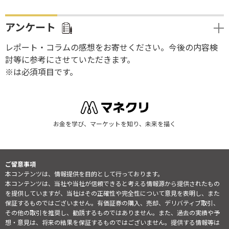
アンケート
レポート・コラムの感想をお寄せください。今後の内容検
討等に参考にさせていただきます。
※は必須項目です。
お金を学び、マーケットを知り、未来を描く
ご留意事項
本コンテンツは、情報提供を目的として行っております。
本コンテンツは、当社や当社が信頼できると考える情報源から提供されたもの
を提供していますが、当社はその正確性や完全性について意見を表明し、また
保証するものではございません。有価証券の購入、売却、デリバティブ取引、
その他の取引を推奨し、勧誘するものではありません。また、過去の実績や予
想・意見は、将来の結果を保証するものではございません。提供する情報等は