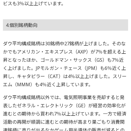
ビスも3％以上上げています。
4.個別銘柄動向
ダウ平均構成銘柄は30銘柄中27銘柄が上げました。そのな
かでもアメリカン・エキスプレス（AXP）が7％を超える上
昇となったほか、ゴールドマン・サックス（GS）も7％近
く上げました。JPモルガン・チェース（JPM）も6％近く上
昇し、キャタピラー（CAT）は4％以上上げました。スリー
エム（MMM）も4％近く上昇しています。
ダウ平均構成銘柄以外では、電気照明事業を売却すると発
表したゼネラル・エレクトリック（GE）が経営の効率化が
進むとの期待から買われ7％以上上げています。一方で経済
活動の再開が順調に進むとの期待が高まり巣ごもり消費関
連銘柄に売りが出るなかゲーム用半導体の販売が減るとの