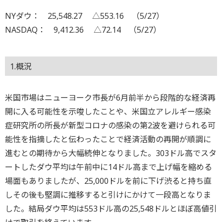
NYダウ： 25,548.27 △553.16 （5/27）
NASDAQ： 9,412.36 △72.14 （5/27）
1.概況
米国市場はニューヨーク市長が6月前半から段階的な経済再
開に入る可能性を示唆したことや、米国立アレルギー感染
症研究所の所長が新型コロナの感染の第2波を避けられる可
能性を指摘したと伝わったことで経済活動の再開が順調に
進むとの期待から大幅続伸となりました。303ドル高でスタ
ートしたダウ平均は午前中に14ドル高まで上げ幅を縮める
場面もありましたが、25,000ドルを前に下げ渋ると持ち直
しその後も堅調に推移すると引けにかけて一段高となりま
した。結局ダウ平均は553ドル高の25,548ドルとほぼ高値引