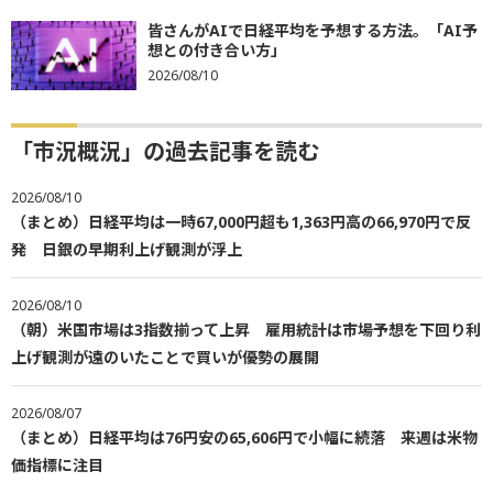
皆さんがAIで日経平均を予想する方法。「AI予
想との付き合い方」
2026/08/10
「市況概況」の過去記事を読む
2026/08/10
（まとめ）日経平均は一時67,000円超も1,363円高の66,970円で反
発 日銀の早期利上げ観測が浮上
2026/08/10
（朝）米国市場は3指数揃って上昇 雇用統計は市場予想を下回り利
上げ観測が遠のいたことで買いが優勢の展開
2026/08/07
（まとめ）日経平均は76円安の65,606円で小幅に続落 来週は米物
価指標に注目