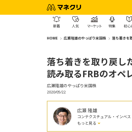
新着
人気
マーケット
特集
初心
HOME
広瀬隆雄のやっぱり米国株
落ち着きを取
落ち着きを取り戻した
読み取るFRBのオペ
広瀬隆雄のやっぱり米国株
2020/05/22
広瀬 隆雄
コンテクスチュアル・インベス
もっと見る