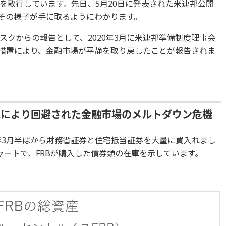
を敢行しています。先日、5月20日に発表された米連邦公開
、その様子が手に取るようにわかります。
クからの報告として、2020年3月に米連邦準備制度理事会
援措置により、金融市場が平静を取り戻したことが報告されま
れにより回避された金融市場のメルトダウン危機
0年3月半ばから財務省証券と住宅抵当証券を大量に買入れまし
ャートで、FRBが購入した債券類の在庫を示しています。