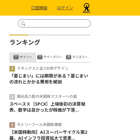
口座開設
ログイン
ランキング
デイリー
ウイークリー
マンスリー
マネックス人生100年デザイン
「墓じまい」には期限がある？墓じまい
の流れとかかる費用を解説
岡元兵八郎の米国株マスターへの道
スペースＸ［SPCX］上場後初の決算発
表、数字は良かったが株価が下落...
モトリーフール米国株情報
【米国株動向】AIスーパーサイクル第2
幕、AIインフラ投資拡大で恩恵...