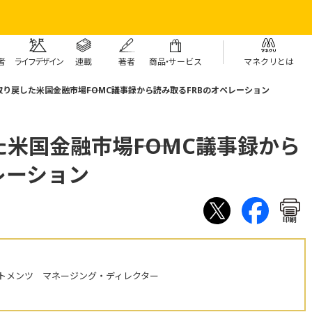
者
ライフデザイン
連載
著者
商
品・
サービス
マネクリとは
り戻した米国金融市場――FOMC議事録から読み取るFRBのオペレーション
米国金融市場――FOMC議事録から
レーション
印刷
トメンツ マネージング・ディレクター