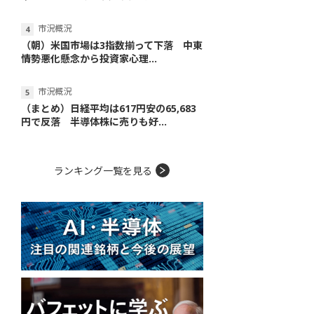
市況概況
（朝）米国市場は3指数揃って下落 中東
情勢悪化懸念から投資家心理...
市況概況
（まとめ）日経平均は617円安の65,683
円で反落 半導体株に売りも好...
ランキング一覧を見る