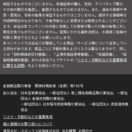
保証するものではございません。有価証券の購入、売却、デリバティブ取引、
その他の取引を推奨し、勧誘するものではありません。また、過去の実績や予
想・意見は、将来の結果を保証するものではございません。提供する情報等は
作成時現在のものであり、今後予告なしに変更または削除されることがござい
ます。当社は本コンテンツの内容に依拠してお客様が取った行動の結果に対し
責任を負うものではございません。投資にかかる最終決定は、お客様ご自身の
判断と責任でなさるようお願いいたします。
本コンテンツでは当社でお取扱している商品・サービス等について言及してい
る部分があります。商品ごとに手数料等およびリスクは異なりますので、詳し
くは「契約締結前交付書面」、「上場有価証券等書面」、「目論見書」、「目
論見書補完書面」または当社ウェブサイトの「
リスク・手数料などの重要事項
に関する説明
」をよくお読みください。
金融商品取引業者 関東財務局長（金商）第165号
日本証券業協会、一般社団法人 第二種金融商品取引業協会、一般社
団法人 金融先物取引業協会、
一般社団法人 日本暗号資産等取引業協会、一般社団法人 資産運用業
協会
リスク・手数料などの重要事項
個人情報のお取り扱いについて
マネックス証券株式会社
会社概要
お問合せ