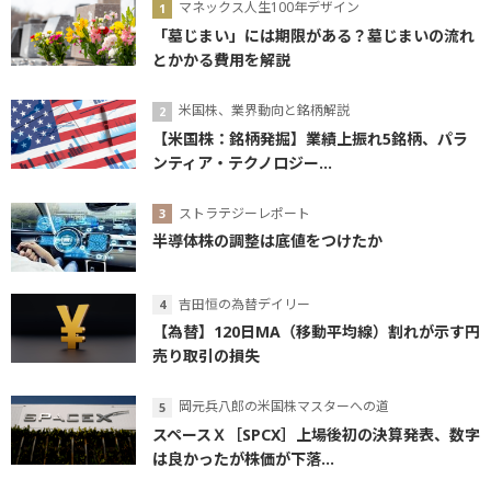
マネックス人生100年デザイン
「墓じまい」には期限がある？墓じまいの流れ
とかかる費用を解説
米国株、業界動向と銘柄解説
【米国株：銘柄発掘】業績上振れ5銘柄、パラ
ンティア・テクノロジー...
ストラテジーレポート
半導体株の調整は底値をつけたか
吉田恒の為替デイリー
【為替】120日MA（移動平均線）割れが示す円
売り取引の損失
岡元兵八郎の米国株マスターへの道
スペースＸ［SPCX］上場後初の決算発表、数字
は良かったが株価が下落...