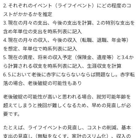
2. それぞれのイベント（ライフイベント）にどの程度のコ
ストがかかるかを推定
3. 現在の月々の支出、今後の支出を計算、2.の特別な支出を
含め年単位の支出を時系列表に記入
4. 現在の月々の収入、今後の収入（転職、退職、年金等）
を想定、年単位で時系列表に記入
5. 現在の資産、将来の収入予定（保険金、遺産等）と3.4.か
ら計算される収支を時系列表に記入、生涯収支を計算
6. 5.において老後に赤字にならないならば問題なし。赤字転
落の場合、老後破綻の可能性もあり
老後破綻の可能性が高いと思われる場合、就労可能年齢を
超えてしまうと挽回が難しくなるため、早めの見直しが必
要です。
たとえば、ライフイベントの見直し、コストの削減、基本
支出の見直し（無駄をなくす、家計のスリム化）、収入の