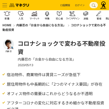
口座開設
ログイン
新着
人気
マーケット
特集
初心者
ライフデザイン
連載
著者
商
HOME
内藤忍の「お金から自由になる方法」
コロナショックで変わる不
動産投資
コロナショックで変わる不動産投
資
内藤 忍
内藤忍の「お金から自由になる方法」
2020/05/13
宿泊物件、商業物件は賃貸ニーズが急低下
居住用物件も中長期的に「2つのマイナス要因」が存在
オフィス物件の需要はこれからどうなるか不透明
アフターコロナの変化に対応するきめ細かな不動産投資