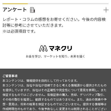
アンケート
レポート・コラムの感想をお寄せください。今後の内容検
討等に参考にさせていただきます。
※は必須項目です。
お金を学び、マーケットを知り、未来を描く
ご留意事項
本コンテンツは、情報提供を目的として行っております。
本コンテンツは、当社や当社が信頼できると考える情報源から提供されたもの
を提供していますが、当社はその正確性や完全性について意見を表明し、また
保証するものではございません。有価証券の購入、売却、デリバティブ取引、
その他の取引を推奨し、勧誘するものではありません。また、過去の実績や予
想・意見は、将来の結果を保証するものではございません。提供する情報等は
作成時現在のものであり、今後予告なしに変更または削除されることがござい