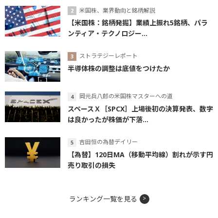
米国株、業界動向と銘柄解説
【米国株：銘柄発掘】業績上振れ5銘柄、パラ
ンティア・テクノロジー...
ストラテジーレポート
半導体株の調整は底値をつけたか
岡元兵八郎の米国株マスターへの道
スペースＸ［SPCX］上場後初の決算発表、数字
は良かったが株価が下落...
吉田恒の為替デイリー
【為替】120日MA（移動平均線）割れが示す円
売り取引の損失
ランキング一覧を見る