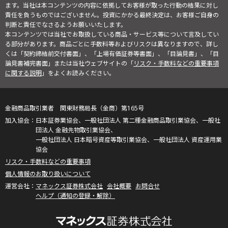
ます。当社は本コンテンツの内容に依拠してお客様が取った行動の結果に対し
責任を負うものではございません。投資にかかる最終決定は、お客様ご自身の
判断と責任でなさるようお願いいたします。
本コンテンツでは当社でお取扱している商品・サービス等について言及してい
る部分があります。商品ごとに手数料等およびリスクは異なりますので、詳し
くは「契約締結前交付書面」、「上場有価証券等書面」、「目論見書」、「目
論見書補完書面」または当社ウェブサイトの「
リスク・手数料などの重要事項
に関する説明
」をよくお読みください。
金融商品取引業者 関東財務局長（金商）第165号
日本証券業協会、一般社団法人 第二種金融商品取引業協会、一般社
団法人 金融先物取引業協会、
一般社団法人 日本暗号資産等取引業協会、一般社団法人 資産運用業
協会
リスク・手数料などの重要事項
個人情報のお取り扱いについて
マネックス証券株式会社
会社概要
お問合せ
ヘルプ（通知の登録・解除）