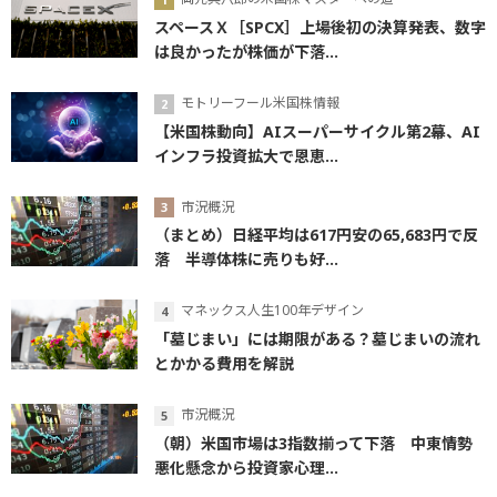
スペースＸ［SPCX］上場後初の決算発表、数字
は良かったが株価が下落...
モトリーフール米国株情報
【米国株動向】AIスーパーサイクル第2幕、AI
インフラ投資拡大で恩恵...
市況概況
（まとめ）日経平均は617円安の65,683円で反
落 半導体株に売りも好...
マネックス人生100年デザイン
「墓じまい」には期限がある？墓じまいの流れ
とかかる費用を解説
市況概況
（朝）米国市場は3指数揃って下落 中東情勢
悪化懸念から投資家心理...