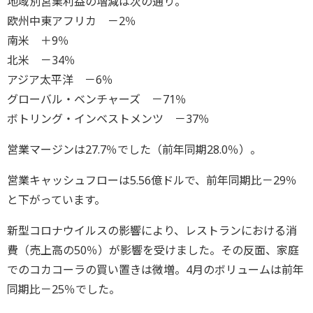
地域別営業利益の増減は次の通り。
欧州中東アフリカ －2％
南米 ＋9％
北米 －34％
アジア太平洋 －6％
グローバル・ベンチャーズ －71％
ボトリング・インベストメンツ －37％
営業マージンは27.7％でした（前年同期28.0％）。
営業キャッシュフローは5.56億ドルで、前年同期比－29％
と下がっています。
新型コロナウイルスの影響により、レストランにおける消
費（売上高の50％）が影響を受けました。その反面、家庭
でのコカコーラの買い置きは微増。4月のボリュームは前年
同期比－25％でした。