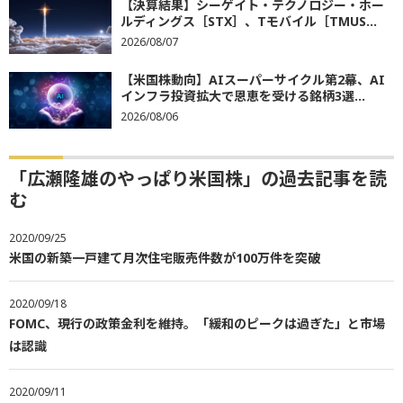
【決算結果】シーゲイト・テクノロジー・ホー
ルディングス［STX］、Tモバイル［TMUS...
2026/08/07
【米国株動向】AIスーパーサイクル第2幕、AI
インフラ投資拡大で恩恵を受ける銘柄3選...
2026/08/06
「広瀬隆雄のやっぱり米国株」の過去記事を読
む
2020/09/25
米国の新築一戸建て月次住宅販売件数が100万件を突破
2020/09/18
FOMC、現行の政策金利を維持。「緩和のピークは過ぎた」と市場
は認識
2020/09/11