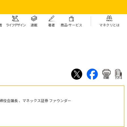
者
ライフデザイン
連載
著者
商
品・
サービス
マネクリとは
印刷
ｱﾝｹｰﾄ
締役会議長 、マネックス証券 ファウンダー