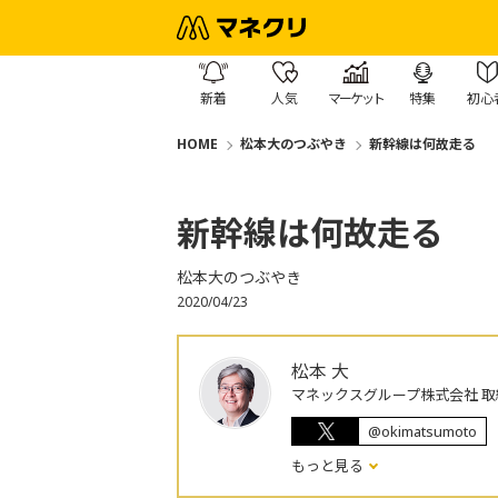
新着
人気
マーケット
特集
初心
HOME
松本大のつぶやき
新幹線は何故走る
新幹線は何故走る
松本大のつぶやき
2020/04/23
松本 大
マネックスグループ株式会社 取
@okimatsumoto
もっと見る