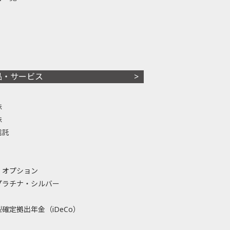
品・サービス
株
株
信託
・オプション
プラチナ・シルバー
確定拠出年金（iDeCo）