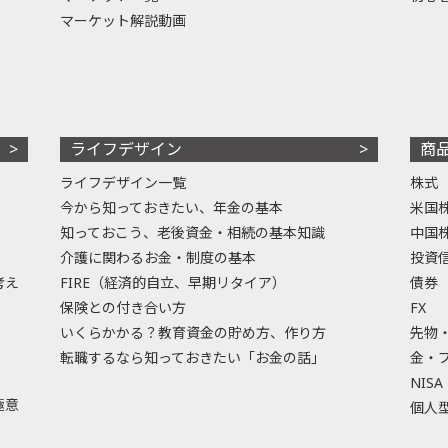
マーケット解説動画
ライフデザイン
商
ライフデザイン一覧
株式
今から知っておきたい、年金の基本
米国
知っておこう、老後資金・相続の基本知識
中国
介護に関わるお金・制度の基本
投資
考え
FIRE（経済的自立、早期リタイア）
債券
保険との付き合い方
FX
いくらかかる？教育資金の貯め方、作り方
先物
転職するなら知っておきたい「お金の話」
金・
NISA
極意
個人型