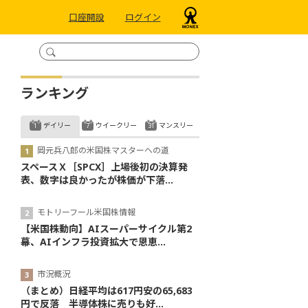
口座開設
ログイン
ランキング
デイリー
ウイークリー
マンスリー
岡元兵八郎の米国株マスターへの道
スペースＸ［SPCX］上場後初の決算発
表、数字は良かったが株価が下落...
モトリーフール米国株情報
【米国株動向】AIスーパーサイクル第2
幕、AIインフラ投資拡大で恩恵...
市況概況
（まとめ）日経平均は617円安の65,683
円で反落 半導体株に売りも好...