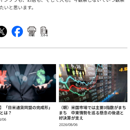
インフラも、お店も、そして人も。今観察しないでいつ観察
たいと思います。
印刷
ｱﾝｹｰﾄ
】「日米通貨同盟の完成形」
（朝）米国市場では主要3指数がまち
とは？
まち 中東情勢を巡る懸念の後退と
好決算が支え
8/06
2026/08/06