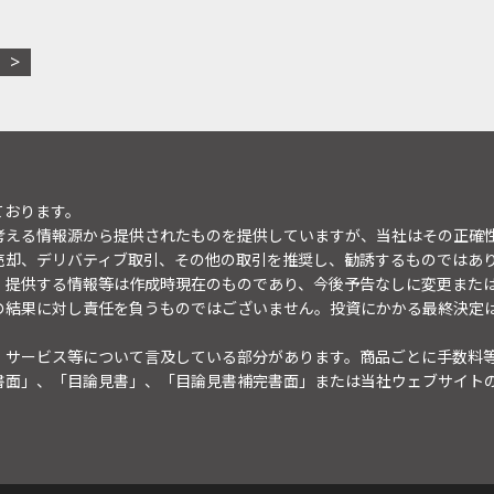
ております。
考える情報源から提供されたものを提供していますが、当社はその正確
売却、デリバティブ取引、その他の取引を推奨し、勧誘するものではあ
。提供する情報等は作成時現在のものであり、今後予告なしに変更また
の結果に対し責任を負うものではございません。投資にかかる最終決定
・サービス等について言及している部分があります。商品ごとに手数料
書面」、「目論見書」、「目論見書補完書面」または当社ウェブサイト