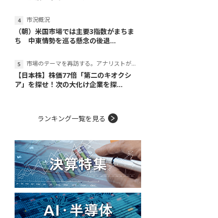
市況概況
（朝）米国市場では主要3指数がまちま
ち 中東情勢を巡る懸念の後退...
市場のテーマを再訪する。アナリストが読み解くテーマの本質
【日本株】株価77倍「第二のキオクシ
ア」を探せ！次の大化け企業を探...
ランキング一覧を見る