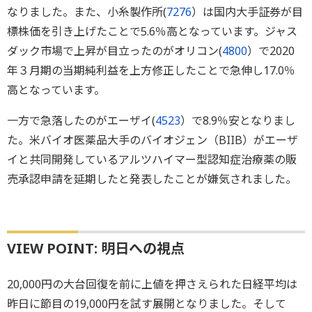
なりました。また、小糸製作所(
7276
）は国内大手証券が目
標株価を引き上げたことで5.6％高となっています。ジャス
ダック市場で上昇が目立ったのがオリコン(
4800
）で2020
年３月期の当期純利益を上方修正したことで急伸し17.0％
高となっています。
一方で急落したのがエーザイ(
4523
）で8.9％安となりまし
た。米バイオ医薬品大手のバイオジェン（BIIB）がエーザ
イと共同開発しているアルツハイマー型認知症治療薬の販
売承認申請を延期したと発表したことが嫌気されました。
VIEW POINT: 明日への視点
20,000円の大台回復を前に上値を押さえられた日経平均は
昨日に節目の19,000円を試す展開となりました。そして