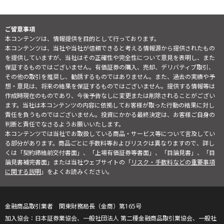
ご留意事項
本コンテンツは、情報提供を目的として行っております。
本コンテンツは、当社や当社が信頼できると考える情報源から提供されたもの
を提供していますが、当社はその正確性や完全性について意見を表明し、また
保証するものではございません。有価証券の購入、売却、デリバティブ取引、
その他の取引を推奨し、勧誘するものではありません。また、過去の実績や予
想・意見は、将来の結果を保証するものではございません。提供する情報等は
作成時現在のものであり、今後予告なしに変更または削除されることがござい
ます。当社は本コンテンツの内容に依拠してお客様が取った行動の結果に対し
責任を負うものではございません。投資にかかる最終決定は、お客様ご自身の
判断と責任でなさるようお願いいたします。
本コンテンツでは当社でお取扱している商品・サービス等について言及してい
る部分があります。商品ごとに手数料等およびリスクは異なりますので、詳し
くは「契約締結前交付書面」、「上場有価証券等書面」、「目論見書」、「目
論見書補完書面」または当社ウェブサイトの「
リスク・手数料などの重要事項
に関する説明
」をよくお読みください。
金融商品取引業者 関東財務局長（金商）第165号
日本証券業協会、一般社団法人 第二種金融商品取引業協会、一般社