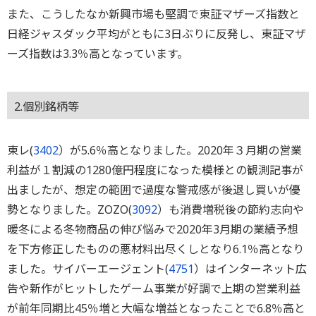
また、こうしたなか新興市場も堅調で東証マザーズ指数と
日経ジャスダック平均がともに3日ぶりに反発し、東証マザ
ーズ指数は3.3％高となっています。
2.個別銘柄等
東レ(
3402
）が5.6％高となりました。2020年３月期の営業
利益が１割減の1280億円程度になった模様との観測記事が
出ましたが、想定の範囲で過度な警戒感が後退し買いが優
勢となりました。ZOZO(
3092
）も消費増税後の節約志向や
暖冬による冬物商品の伸び悩みで2020年3月期の業績予想
を下方修正したものの悪材料出尽くしとなり6.1％高となり
ました。サイバーエージェント(
4751
）はインターネット広
告や新作がヒットしたゲーム事業が好調で上期の営業利益
が前年同期比45％増と大幅な増益となったことで6.8％高と