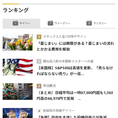
ランキング
デイリー
ウイークリー
マンスリー
マネックス人生100年デザイン
「墓じまい」には期限がある？墓じまいの流れ
とかかる費用を解説
岡元兵八郎の米国株マスターへの道
【米国株】S&P500は高値を更新、「売らなけ
ればならない売り」が一巡...
市況概況
（まとめ）日経平均は一時67,000円超も1,363
円高の66,970円で反発 ...
吉田恒の為替デイリー
【為替】円安を主導した投機円売りが急減