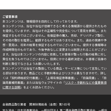
ご留意事項
本コンテンツは、情報提供を目的として行っております。
本コンテンツは、当社や当社が信頼できると考える情報源から提供されたもの
を提供していますが、当社はその正確性や完全性について意見を表明し、また
保証するものではございません。有価証券の購入、売却、デリバティブ取引、
その他の取引を推奨し、勧誘するものではありません。また、過去の実績や予
想・意見は、将来の結果を保証するものではございません。提供する情報等は
作成時現在のものであり、今後予告なしに変更または削除されることがござい
ます。当社は本コンテンツの内容に依拠してお客様が取った行動の結果に対し
責任を負うものではございません。投資にかかる最終決定は、お客様ご自身の
判断と責任でなさるようお願いいたします。
本コンテンツでは当社でお取扱している商品・サービス等について言及してい
る部分があります。商品ごとに手数料等およびリスクは異なりますので、詳し
くは「契約締結前交付書面」、「上場有価証券等書面」、「目論見書」、「目
論見書補完書面」または当社ウェブサイトの「
リスク・手数料などの重要事項
に関する説明
」をよくお読みください。
金融商品取引業者 関東財務局長（金商）第165号
日本証券業協会、一般社団法人 第二種金融商品取引業協会、一般社