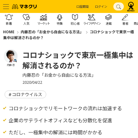
口座開設
ログイン
新着
人気
マーケット
特集
初心者
ライフデザイン
連載
著者
商
HOME
内藤忍の「お金から自由になる方法」
コロナショックで東京一極
集中は解消されるのか？
コロナショックで東京一極集中は
解消されるのか？
内藤 忍
内藤忍の「お金から自由になる方法」
2020/04/22
コロナウイルス
コロナショックでリモートワークの流れは加速する
企業のサテライトオフィスなども分散化を促進
ただし、一極集中の解消には時間がかかる