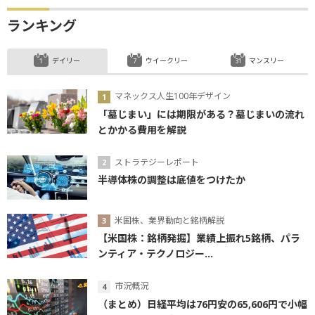
ランキング
デイリー
ウイークリー
マンスリー
マネックス人生100年デザイン
「墓じまい」には期限がある？墓じまいの流れ
とかかる費用を解説
ストラテジーレポート
半導体株の調整は底値をつけたか
米国株、業界動向と銘柄解説
【米国株：銘柄発掘】業績上振れ5銘柄、パラ
ンティア・テクノロジー...
市況概況
（まとめ）日経平均は76円安の65,606円で小幅