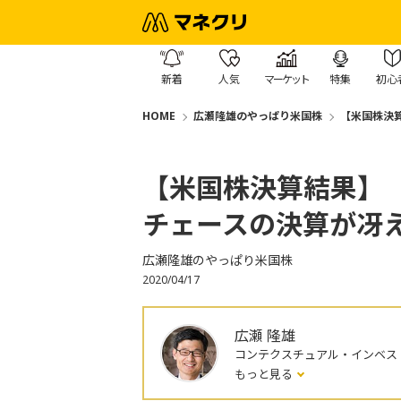
新着
人気
マーケット
特集
初心
HOME
広瀬隆雄のやっぱり米国株
【米国株決
【米国株決算結果】
チェースの決算が冴
広瀬隆雄のやっぱり米国株
2020/04/17
広瀬 隆雄
コンテクスチュアル・インベス
もっと見る