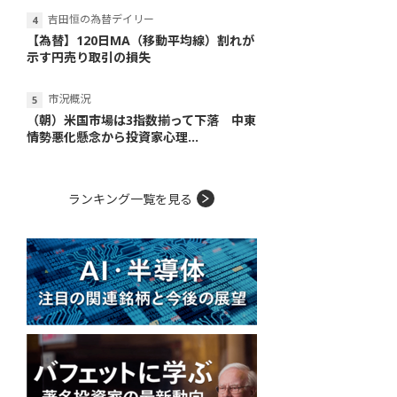
吉田恒の為替デイリー
【為替】120日MA（移動平均線）割れが
示す円売り取引の損失
市況概況
（朝）米国市場は3指数揃って下落 中東
情勢悪化懸念から投資家心理...
ランキング一覧を見る