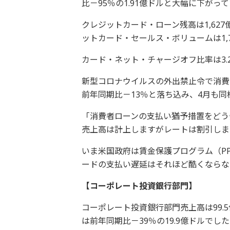
比－95％の1.91億ドルと大幅に下がっ
クレジットカード・ローン残高は1,627
ットカード・セールス・ボリュームは1,7
カード・ネット・チャージオフ比率は3.2
新型コロナウイルスの外出禁止令で消費
前年同期比－13％と落ち込み、4月も同
「消費者ローンの支払い猶予措置をどう
売上高は計上しますがレートは割引しま
いま米国政府は賃金保護プログラム（P
ードの支払い遅延はそれほど酷くならな
【コーポレート投資銀行部門】
コーポレート投資銀行部門売上高は99.
は前年同期比－39％の19.9億ドルでし