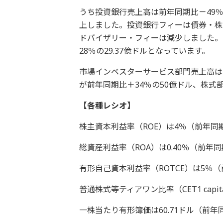
うち投資銀行売上高は前年同期比－49％の
上しました。投資銀行フィーは債券・株
ドバイザリー・フィーは減少しました。トレーデ
28％の29.37億ドルとなっています。
市場インベスターサービス部門売上高は
が前年同期比＋34％の50億ドル、株式
【各種レシオ】
株主資本利益率（ROE）は4％（前年同
総資産利益率（ROA）は0.40％（前年同
有形自己資本利益率（ROTCE）は5％（
普通株式等ティアワン比率（CET1 capita
一株当たり有形簿価は60.71ドル（前年同