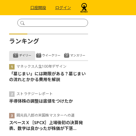
口座開設
ログイン
ランキング
デイリー
ウイークリー
マンスリー
マネックス人生100年デザイン
「墓じまい」には期限がある？墓じまい
の流れとかかる費用を解説
ストラテジーレポート
半導体株の調整は底値をつけたか
岡元兵八郎の米国株マスターへの道
スペースＸ［SPCX］上場後初の決算発
表、数字は良かったが株価が下落...