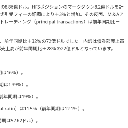
8.86億ドル。HFSポジションのマークダウン8.2億ドルを計
式引受フィーの好調により＋3％と増加。その反面、M＆Aア
ィング（principal transactions）は前年同期比－
、前年同期比＋32％の72億ドルでした。内訳は債券部売上高
部売上高が前年同期比＋28％の22億ドルとなっています。
期は16％）。
期は1.39％）。
前年同期は19％）。
l ratio）は11.5％（前年同期は12.1％）。
期は57.62ドル）。