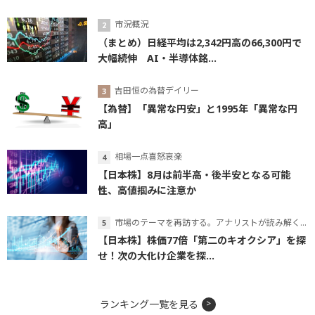
市況概況
（まとめ）日経平均は2,342円高の66,300円で
大幅続伸 AI・半導体銘...
吉田恒の為替デイリー
【為替】「異常な円安」と1995年「異常な円
高」
相場一点喜怒哀楽
【日本株】8月は前半高・後半安となる可能
性、高値掴みに注意か
市場のテーマを再訪する。アナリストが読み解くテーマの本質
【日本株】株価77倍「第二のキオクシア」を探
せ！次の大化け企業を探...
ランキング一覧を見る