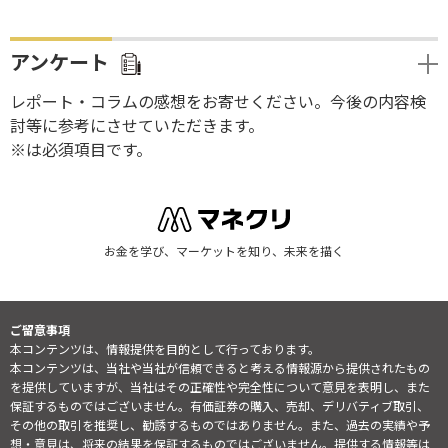
アンケート
レポート・コラムの感想をお寄せください。今後の内容検
討等に参考にさせていただきます。
※は必須項目です。
お金を学び、マーケットを知り、未来を描く
ご留意事項
本コンテンツは、情報提供を目的として行っております。
本コンテンツは、当社や当社が信頼できると考える情報源から提供されたもの
を提供していますが、当社はその正確性や完全性について意見を表明し、また
保証するものではございません。有価証券の購入、売却、デリバティブ取引、
その他の取引を推奨し、勧誘するものではありません。また、過去の実績や予
想・意見は、将来の結果を保証するものではございません。提供する情報等は