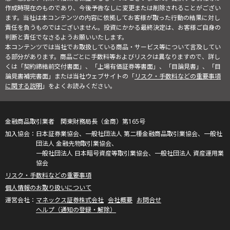
作成時現在のものであり、今後予告なしに変更または削除されることがござい
ます。当社は本コンテンツの内容に依拠してお客様が取った行動の結果に対し
責任を負うものではございません。投資にかかる最終決定は、お客様ご自身の
判断と責任でなさるようお願いいたします。
本コンテンツでは当社でお取扱している商品・サービス等について言及してい
る部分があります。商品ごとに手数料等およびリスクは異なりますので、詳し
くは「契約締結前交付書面」、「上場有価証券等書面」、「目論見書」、「目
論見書補完書面」または当社ウェブサイトの「
リスク・手数料などの重要事項
に関する説明
」をよくお読みください。
金融商品取引業者 関東財務局長（金商）第165号
日本証券業協会、一般社団法人 第二種金融商品取引業協会、一般社
団法人 金融先物取引業協会、
一般社団法人 日本暗号資産等取引業協会、一般社団法人 資産運用業
協会
リスク・手数料などの重要事項
個人情報のお取り扱いについて
マネックス証券株式会社
会社概要
お問合せ
ヘルプ（通知の登録・解除）