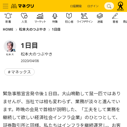
口座開設
ログイン
新着
人気
マーケット
特集
初心者
ライフデザイン
連載
著者
商
HOME
松本大のつぶやき
1日目
1日目
松本大のつぶやき
松本 大
2020/04/08
マネックス
緊急事態宣言発令後１日目。
大山鳴動して鼠一匹ではあり
ませんが、当社では相も変わらず、
業務が淡々と進んでい
ます。昨晩の会見で首相が説明した、「
工夫をして業務を
継続して欲しい経済社会インフラ企業」
のひとつとして、
証券取引所と同様、
私たちはインフラを継続運営し、
お客