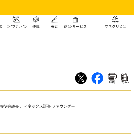
者
ライフデザイン
連載
著者
商
品・
サービス
マネクリとは
印刷
ｱﾝｹｰﾄ
締役会議長 、マネックス証券 ファウンダー