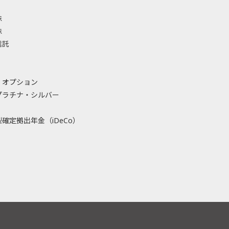
株
株
信託
・オプション
プラチナ・シルバー
確定拠出年金（iDeCo）