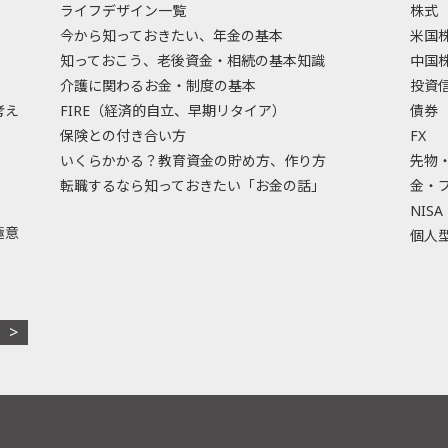
ライフデザイン一覧
株式
今から知っておきたい、年金の基本
米国
知っておこう、老後資金・相続の基本知識
中国
介護に関わるお金・制度の基本
投資
考え
FIRE（経済的自立、早期リタイア）
債券
保険との付き合い方
FX
いくらかかる？教育資金の貯め方、作り方
先物
転職するなら知っておきたい「お金の話」
金・
NISA
極意
個人型