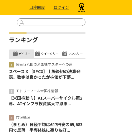
口座開設
ログイン
ランキング
デイリー
ウイークリー
マンスリー
岡元兵八郎の米国株マスターへの道
スペースＸ［SPCX］上場後初の決算発
表、数字は良かったが株価が下落...
モトリーフール米国株情報
【米国株動向】AIスーパーサイクル第2
幕、AIインフラ投資拡大で恩恵...
市況概況
（まとめ）日経平均は617円安の65,683
円で反落 半導体株に売りも好...