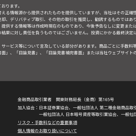
ております。
考える情報源から提供されたものを提供していますが、当社はその正確
売却、デリバティブ取引、その他の取引を推奨し、勧誘するものではあ
。提供する情報等は作成時現在のものであり、今後予告なしに変更また
の結果に対し責任を負うものではございません。投資にかかる最終決定
・サービス等について言及している部分があります。商品ごとに手数料
書面」、「目論見書」、「目論見書補完書面」または当社ウェブサイト
金融商品取引業者 関東財務局長（金商）第165号
日本証券業協会、一般社団法人 第二種金融商品取
一般社団法人 日本暗号資産等取引業協会、一般社
リスク・手数料などの重要事項
個人情報のお取り扱いについて