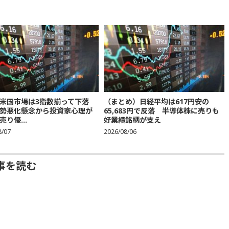
米国市場は3指数揃って下落
（まとめ）日経平均は617円安の
勢悪化懸念から投資家心理が
65,683円で反落 半導体株に売りも
り優...
好業績銘柄が支え
8/07
2026/08/06
事を読む