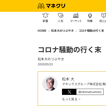
新着
人気
マーケット
特集
初心
HOME
松本大のつぶやき
コロナ騒動の行く末
コロナ騒動の行く末
松本大のつぶやき
2020/03/23
松本 大
マネックスグループ株式会社 取
@okimatsumoto
もっと見る