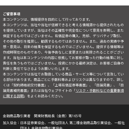
ご留意事項
本コンテンツは、情報提供を目的として行っております。
本コンテンツは、当社や当社が信頼できると考える情報源から提供されたもの
を提供していますが、当社はその正確性や完全性について意見を表明し、また
保証するものではございません。有価証券の購入、売却、デリバティブ取引、
その他の取引を推奨し、勧誘するものではありません。また、過去の実績や予
想・意見は、将来の結果を保証するものではございません。提供する情報等は
作成時現在のものであり、今後予告なしに変更または削除されることがござい
ます。当社は本コンテンツの内容に依拠してお客様が取った行動の結果に対し
責任を負うものではございません。投資にかかる最終決定は、お客様ご自身の
判断と責任でなさるようお願いいたします。
本コンテンツでは当社でお取扱している商品・サービス等について言及してい
る部分があります。商品ごとに手数料等およびリスクは異なりますので、詳し
くは「契約締結前交付書面」、「上場有価証券等書面」、「目論見書」、「目
論見書補完書面」または当社ウェブサイトの「
リスク・手数料などの重要事項
に関する説明
」をよくお読みください。
金融商品取引業者 関東財務局長（金商）第165号
日本証券業協会、一般社団法人 第二種金融商品取引業協会、一般社
団法人 金融先物取引業協会、