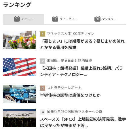
ランキング
デイリー
ウイークリー
マンスリー
マネックス人生100年デザイン
「墓じまい」には期限がある？墓じまいの流れ
とかかる費用を解説
米国株、業界動向と銘柄解説
【米国株：銘柄発掘】業績上振れ5銘柄、パラ
ンティア・テクノロジー...
ストラテジーレポート
半導体株の調整は底値をつけたか
岡元兵八郎の米国株マスターへの道
スペースＸ［SPCX］上場後初の決算発表、数字
は良かったが株価が下落...