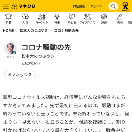
口座開設
ログイン
新着
人気
マーケット
特集
初心者
ライフデザイン
連載
著者
商
HOME
松本大のつぶやき
コロナ騒動の先
コロナ騒動の先
松本大のつぶやき
松本 大
2020/03/17
マネックス
新型コロナウイルス騒動は、経済等にどんな影響をもたら
すか考えてみました。先ず最初に云えるのは、騒動はまだ
終わっていないと云うことです。未だ終わっていないし、何
よりも「見えない」と云うことが、問題を複雑にし、割り
引かねばならないリスク量を大きくしています。戦争中だ