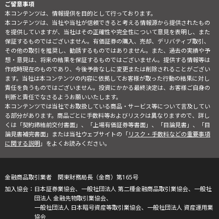
ご留意事項
本コンテンツは、情報提供を目的として行っております。
本コンテンツは、当社や当社が信頼できると考える情報源から提供されたもの
を提供していますが、当社はその正確性や完全性について意見を表明し、また
保証するものではございません。有価証券の購入、売却、デリバティブ取引、
その他の取引を推奨し、勧誘するものではありません。また、過去の実績や予
想・意見は、将来の結果を保証するものではございません。提供する情報等は
作成時現在のものであり、今後予告なしに変更または削除されることがござい
ます。当社は本コンテンツの内容に依拠してお客様が取った行動の結果に対し
責任を負うものではございません。投資にかかる最終決定は、お客様ご自身の
判断と責任でなさるようお願いいたします。
本コンテンツでは当社でお取扱している商品・サービス等について言及してい
る部分があります。商品ごとに手数料等およびリスクは異なりますので、詳し
くは「契約締結前交付書面」、「上場有価証券等書面」、「目論見書」、「目
論見書補完書面」または当社ウェブサイトの「
リスク・手数料などの重要事項
に関する説明
」をよくお読みください。
金融商品取引業者 関東財務局長（金商）第165号
日本証券業協会、一般社団法人 第二種金融商品取引業協会、一般社
団法人 金融先物取引業協会、
一般社団法人 日本暗号資産等取引業協会、一般社団法人 資産運用業
協会