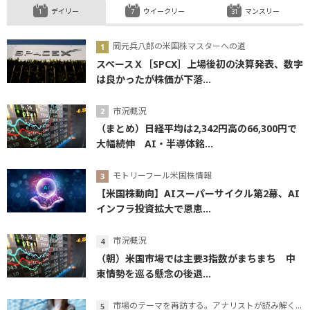
デイリー
ウイークリー
マンスリー
岡元兵八郎の米国株マスターへの道
スペースＸ［SPCX］上場後初の決算発表、数字
は良かったが株価が下落...
市況概況
（まとめ）日経平均は2,342円高の66,300円で
大幅続伸 AI・半導体銘...
モトリーフール米国株情報
【米国株動向】AIスーパーサイクル第2幕、AI
インフラ投資拡大で恩恵...
市況概況
（朝）米国市場では主要3指数がまちまち 中
東情勢を巡る懸念の後退...
市場のテーマを再訪する。アナリストが読み解くテーマの本質