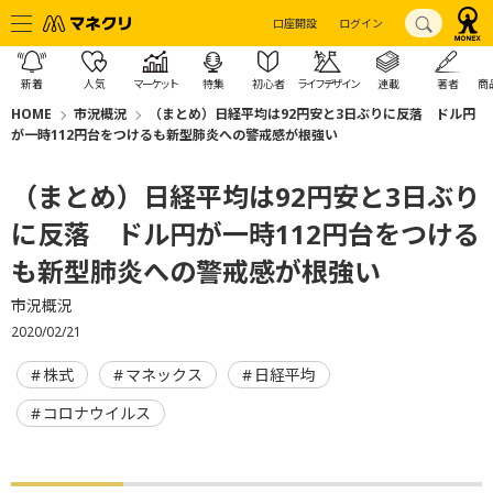
口座開設
ログイン
新着
人気
マーケット
特集
初心者
ライフデザイン
連載
著者
商
HOME
市況概況
（まとめ）日経平均は92円安と3日ぶりに反落 ドル円
が一時112円台をつけるも新型肺炎への警戒感が根強い
（まとめ）日経平均は92円安と3日ぶり
に反落 ドル円が一時112円台をつける
も新型肺炎への警戒感が根強い
市況概況
2020/02/21
株式
マネックス
日経平均
コロナウイルス