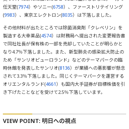
任天堂(
7974
）やソニー(
6758
）、ファーストリテイリング
(
9983
）、東京エレクトロン(
8035
）は下落しました。
その他材料が出たところでは除菌消臭剤「クレベリン」を
製造する大幸薬品(
4574
）は財務局へ提出された変更報告書
で同社社長が保有株の一部を売却していたことが明らかと
なり4.7％下落しました。また、新型肺炎の感染拡大防止の
ため「サンリオピューロランド」などのテーマパークの臨
時休館を発表したサンリオ(
8136
）が業績への悪影響が懸念
されて3.3％下落しました。同じくテーマパークを運営する
オリエンタルランド(
4661
）も国内大手証券が目標株価を引
き下げたことなどを受けて2.5％下落しています。
VIEW POINT: 明日への視点