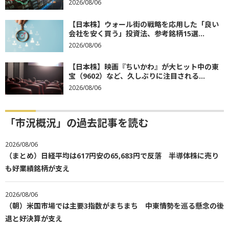
2026/08/06
【日本株】ウォール街の戦略を応用した「良い
会社を安く買う」投資法、参考銘柄15選...
2026/08/06
【日本株】映画『ちいかわ』が大ヒット中の東
宝（9602）など、久しぶりに注目される...
2026/08/06
「市況概況」の過去記事を読む
2026/08/06
（まとめ）日経平均は617円安の65,683円で反落 半導体株に売り
も好業績銘柄が支え
2026/08/06
（朝）米国市場では主要3指数がまちまち 中東情勢を巡る懸念の後
退と好決算が支え