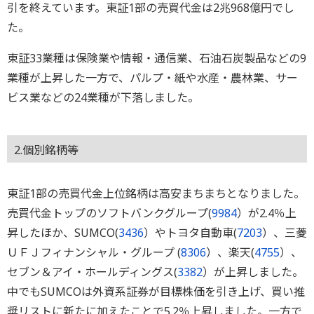
引を終えています。東証1部の売買代金は2兆968億円でし
た。
東証33業種は保険業や情報・通信業、石油石炭製品などの9
業種が上昇した一方で、パルプ・紙や水産・農林業、サー
ビス業などの24業種が下落しました。
2.個別銘柄等
東証1部の売買代金上位銘柄は高安まちまちとなりました。
売買代金トップのソフトバンクグループ(
9984
）が2.4％上
昇したほか、SUMCO(
3436
）やトヨタ自動車(
7203
）、三菱
ＵＦＪフィナンシャル・グループ (
8306
）、楽天(
4755
）、
セブン＆アイ・ホールディングス(
3382
）が上昇しました。
中でもSUMCOは外資系証券が目標株価を引き上げ、買い推
奨リストに新たに加えたことで5.2％上昇しました。一方で