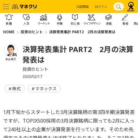
口座開設
ログイン
新着
人気
マーケット
特集
初心者
ライフデザイン
連載
著者
商
HOME
投資のヒント
決算発表集計 PART2 2月の決算発表は
決算発表集計 PART2 2月の決算
発表は
金山 敏之
投資のヒント
2020/02/17
株式
マネックス
1月下旬からスタートした3月決算銘柄の第3四半期決算発表
ですが、TOPIX500採用の3月決算銘柄に限っても2月に入っ
て240社以上の企業が決算発表を行っています。そのため先