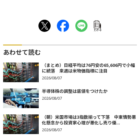
ｱﾝｹｰﾄ
あわせて読む
（まとめ）日経平均は76円安の65,606円で小幅
に続落 来週は米物価指標に注目
2026/08/07
半導体株の調整は底値をつけたか
2026/08/07
（朝）米国市場は3指数揃って下落 中東情勢悪
化懸念から投資家心理が悪化し売り優...
2026/08/07