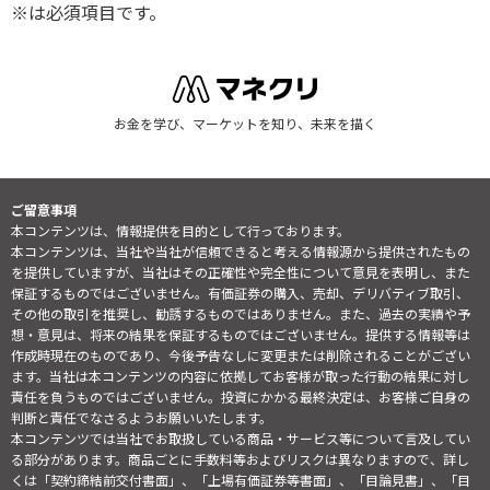
※は必須項目です。
お金を学び、マーケットを知り、未来を描く
ご留意事項
本コンテンツは、情報提供を目的として行っております。
本コンテンツは、当社や当社が信頼できると考える情報源から提供されたもの
を提供していますが、当社はその正確性や完全性について意見を表明し、また
保証するものではございません。有価証券の購入、売却、デリバティブ取引、
その他の取引を推奨し、勧誘するものではありません。また、過去の実績や予
想・意見は、将来の結果を保証するものではございません。提供する情報等は
作成時現在のものであり、今後予告なしに変更または削除されることがござい
ます。当社は本コンテンツの内容に依拠してお客様が取った行動の結果に対し
責任を負うものではございません。投資にかかる最終決定は、お客様ご自身の
判断と責任でなさるようお願いいたします。
本コンテンツでは当社でお取扱している商品・サービス等について言及してい
る部分があります。商品ごとに手数料等およびリスクは異なりますので、詳し
くは「契約締結前交付書面」、「上場有価証券等書面」、「目論見書」、「目