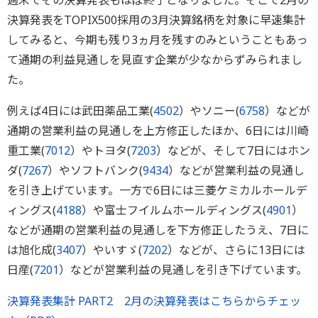
週末でその決算発表もほぼ終了となりました。そこで2月の
決算発表をTOPIX500採用の3月決算銘柄を対象に早速集計
してみると、今期も残り3ヵ月を残すのみということもあっ
て通期の利益見通しを見直す企業が少なからずみられまし
た。
例えば4日には武田薬品工業(
4502
）やソニー(
6758
）などが
通期の営業利益の見通しを上方修正したほか、6日には川崎
重工業(
7012
）やトヨタ(
7203
）などが、そして7日にはホン
ダ(
7267
）やソフトバンク(
9434
）などが営業利益の見通し
を引き上げています。一方で6日には三菱ケミカルホールデ
ィングス(
4188
）や富士フイルムホールディングス(
4901
）
などが通期の営業利益の見通しを下方修正したうえ、7日に
は旭化成(
3407
）やいすゞ(
7202
）などが、さらに13日には
日産(
7201
）などが営業利益の見通しを引き下げています。
決算発表集計 PART2 2月の決算発表はこちらからチェッ