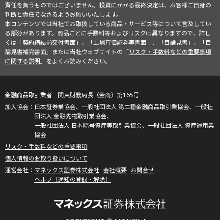
責任を負うものではございません。投資にかかる最終決定は、お客様ご自身の
判断と責任でなさるようお願いいたします。
本コンテンツでは当社でお取扱している商品・サービス等について言及してい
る部分があります。商品ごとに手数料等およびリスクは異なりますので、詳し
くは「契約締結前交付書面」、「上場有価証券等書面」、「目論見書」、「目
論見書補完書面」または当社ウェブサイトの「
リスク・手数料などの重要事項
に関する説明
」をよくお読みください。
金融商品取引業者 関東財務局長（金商）第165号
日本証券業協会、一般社団法人 第二種金融商品取引業協会、一般社
団法人 金融先物取引業協会、
一般社団法人 日本暗号資産等取引業協会、一般社団法人 資産運用業
協会
リスク・手数料などの重要事項
個人情報のお取り扱いについて
マネックス証券株式会社
会社概要
お問合せ
ヘルプ（通知の登録・解除）