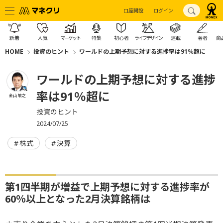
口座開設
ログイン
新着
人気
マーケット
特集
初心者
ライフデザイン
連載
著者
商
HOME
投資のヒント
ワールドの上期予想に対する進捗率は91％超に
ワールドの上期予想に対する進捗
率は91％超に
金山 敏之
投資のヒント
2024/07/25
株式
決算
第1四半期が増益で上期予想に対する進捗率が
60％以上となった2月決算銘柄は