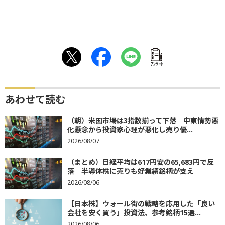
ｱﾝｹｰﾄ
あわせて読む
（朝）米国市場は3指数揃って下落 中東情勢悪
化懸念から投資家心理が悪化し売り優...
2026/08/07
（まとめ）日経平均は617円安の65,683円で反
落 半導体株に売りも好業績銘柄が支え
2026/08/06
【日本株】ウォール街の戦略を応用した「良い
会社を安く買う」投資法、参考銘柄15選...
2026/08/06