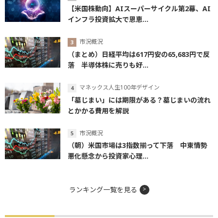
【米国株動向】AIスーパーサイクル第2幕、AI
インフラ投資拡大で恩恵...
市況概況
（まとめ）日経平均は617円安の65,683円で反
落 半導体株に売りも好...
マネックス人生100年デザイン
「墓じまい」には期限がある？墓じまいの流れ
とかかる費用を解説
市況概況
（朝）米国市場は3指数揃って下落 中東情勢
悪化懸念から投資家心理...
ランキング一覧を見る