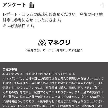
アンケート
レポート・コラムの感想をお寄せください。今後の内容検
討等に参考にさせていただきます。
※は必須項目です。
お金を学び、マーケットを知り、未来を描く
ご留意事項
本コンテンツは、情報提供を目的として行っております。
本コンテンツは、当社や当社が信頼できると考える情報源から提供されたもの
を提供していますが、当社はその正確性や完全性について意見を表明し、また
保証するものではございません。有価証券の購入、売却、デリバティブ取引、
その他の取引を推奨し、勧誘するものではありません。また、過去の実績や予
想・意見は、将来の結果を保証するものではございません。提供する情報等は
作成時現在のものであり、今後予告なしに変更または削除されることがござい
ます。当社は本コンテンツの内容に依拠してお客様が取った行動の結果に対し