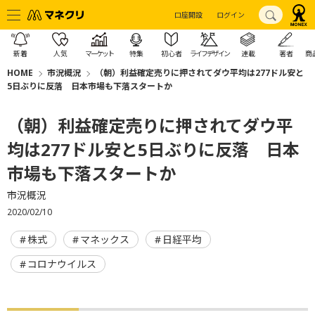
口座開設
ログイン
新着
人気
マーケット
特集
初心者
ライフデザイン
連載
著者
商
HOME
市況概況
（朝）利益確定売りに押されてダウ平均は277ドル安と
5日ぶりに反落 日本市場も下落スタートか
（朝）利益確定売りに押されてダウ平
均は277ドル安と5日ぶりに反落 日本
市場も下落スタートか
市況概況
2020/02/10
株式
マネックス
日経平均
コロナウイルス