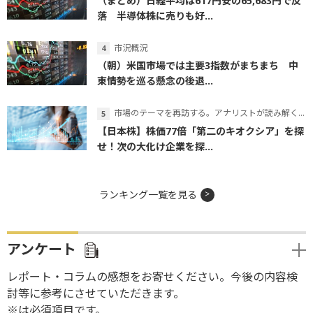
（まとめ）日経平均は617円安の65,683円で反
落 半導体株に売りも好...
市況概況
（朝）米国市場では主要3指数がまちまち 中
東情勢を巡る懸念の後退...
市場のテーマを再訪する。アナリストが読み解くテーマの本質
【日本株】株価77倍「第二のキオクシア」を探
せ！次の大化け企業を探...
ランキング一覧を見る
アンケート
レポート・コラムの感想をお寄せください。今後の内容検
討等に参考にさせていただきます。
※は必須項目です。