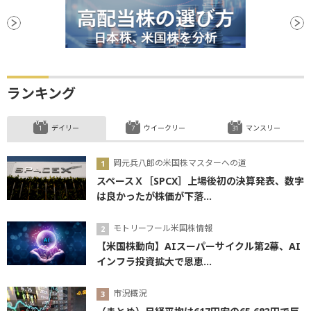
ランキング
デイリー
ウイークリー
マンスリー
岡元兵八郎の米国株マスターへの道
スペースＸ［SPCX］上場後初の決算発表、数字
は良かったが株価が下落...
モトリーフール米国株情報
【米国株動向】AIスーパーサイクル第2幕、AI
インフラ投資拡大で恩恵...
市況概況