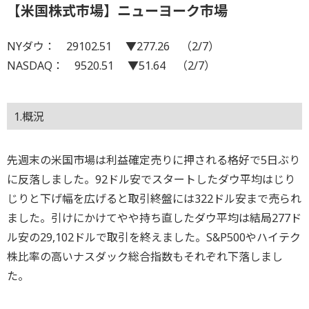
【米国株式市場】ニューヨーク市場
NYダウ： 29102.51 ▼277.26 （2/7）
NASDAQ： 9520.51 ▼51.64 （2/7）
1.概況
先週末の米国市場は利益確定売りに押される格好で5日ぶり
に反落しました。92ドル安でスタートしたダウ平均はじり
じりと下げ幅を広げると取引終盤には322ドル安まで売られ
ました。引けにかけてやや持ち直したダウ平均は結局277ド
ル安の29,102ドルで取引を終えました。S&P500やハイテク
株比率の高いナスダック総合指数もそれぞれ下落しまし
た。