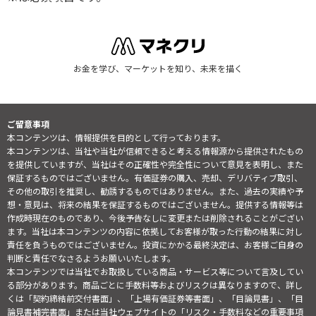
お金を学び、マーケットを知り、未来を描く
ご留意事項
本コンテンツは、情報提供を目的として行っております。
本コンテンツは、当社や当社が信頼できると考える情報源から提供されたもの
を提供していますが、当社はその正確性や完全性について意見を表明し、また
保証するものではございません。有価証券の購入、売却、デリバティブ取引、
その他の取引を推奨し、勧誘するものではありません。また、過去の実績や予
想・意見は、将来の結果を保証するものではございません。提供する情報等は
作成時現在のものであり、今後予告なしに変更または削除されることがござい
ます。当社は本コンテンツの内容に依拠してお客様が取った行動の結果に対し
責任を負うものではございません。投資にかかる最終決定は、お客様ご自身の
判断と責任でなさるようお願いいたします。
本コンテンツでは当社でお取扱している商品・サービス等について言及してい
る部分があります。商品ごとに手数料等およびリスクは異なりますので、詳し
くは「契約締結前交付書面」、「上場有価証券等書面」、「目論見書」、「目
論見書補完書面」または当社ウェブサイトの「
リスク・手数料などの重要事項