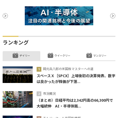
ランキング
デイリー
ウイークリー
マンスリー
岡元兵八郎の米国株マスターへの道
スペースＸ［SPCX］上場後初の決算発表、数字
は良かったが株価が下落...
市況概況
（まとめ）日経平均は2,342円高の66,300円で
大幅続伸 AI・半導体銘...