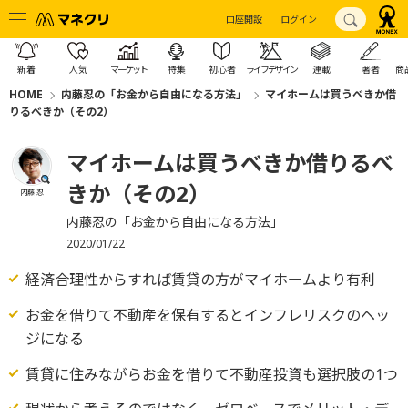
口座開設
ログイン
新着
人気
マーケット
特集
初心者
ライフデザイン
連載
著者
商
HOME
内藤忍の「お金から自由になる方法」
マイホームは買うべきか借
りるべきか（その2）
マイホームは買うべきか借りるべ
きか（その2）
内藤 忍
内藤忍の「お金から自由になる方法」
2020/01/22
経済合理性からすれば賃貸の方がマイホームより有利
お金を借りて不動産を保有するとインフレリスクのヘッ
ジになる
賃貸に住みながらお金を借りて不動産投資も選択肢の1つ