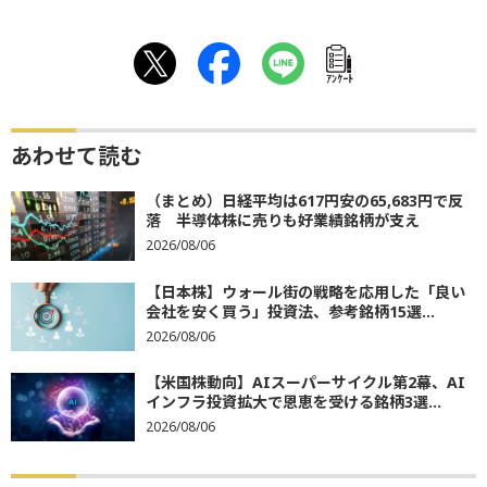
ｱﾝｹｰﾄ
あわせて読む
（まとめ）日経平均は617円安の65,683円で反
落 半導体株に売りも好業績銘柄が支え
2026/08/06
【日本株】ウォール街の戦略を応用した「良い
会社を安く買う」投資法、参考銘柄15選...
2026/08/06
【米国株動向】AIスーパーサイクル第2幕、AI
インフラ投資拡大で恩恵を受ける銘柄3選...
2026/08/06