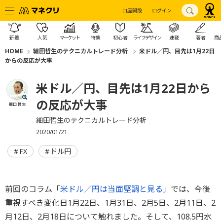
口座開設
ログイン
新着
人気
マーケット
特集
初心者
ライフデザイン
連載
著者
商
HOME
細田哲生のテクニカルトレード分析
米ドル／円、目先は1月22日
からの反応が大事
米ドル／円、目先は1月22日から
の反応が大事
細田 哲生
細田哲生のテクニカルトレード分析
2020/01/21
FX
ドル円
前回のコラム「
米ドル／円は当面堅調と見る
」では、今後
重視すべき変化日1月22日、1月31日、2月5日、2月11日、2
月12日、2月18日について触れました。そして、108.5円水