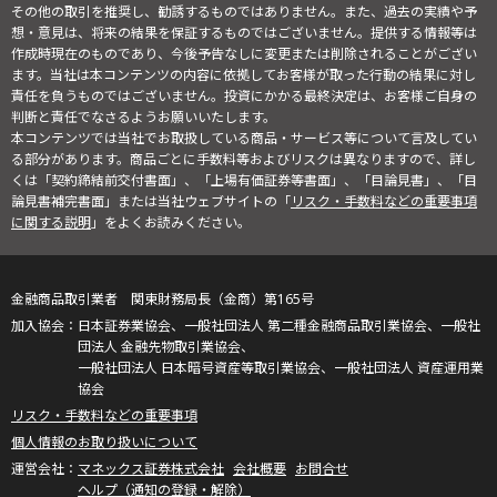
その他の取引を推奨し、勧誘するものではありません。また、過去の実績や予
想・意見は、将来の結果を保証するものではございません。提供する情報等は
作成時現在のものであり、今後予告なしに変更または削除されることがござい
ます。当社は本コンテンツの内容に依拠してお客様が取った行動の結果に対し
責任を負うものではございません。投資にかかる最終決定は、お客様ご自身の
判断と責任でなさるようお願いいたします。
本コンテンツでは当社でお取扱している商品・サービス等について言及してい
る部分があります。商品ごとに手数料等およびリスクは異なりますので、詳し
くは「契約締結前交付書面」、「上場有価証券等書面」、「目論見書」、「目
論見書補完書面」または当社ウェブサイトの「
リスク・手数料などの重要事項
に関する説明
」をよくお読みください。
金融商品取引業者 関東財務局長（金商）第165号
日本証券業協会、一般社団法人 第二種金融商品取引業協会、一般社
団法人 金融先物取引業協会、
一般社団法人 日本暗号資産等取引業協会、一般社団法人 資産運用業
協会
リスク・手数料などの重要事項
個人情報のお取り扱いについて
マネックス証券株式会社
会社概要
お問合せ
ヘルプ（通知の登録・解除）