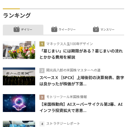
ランキング
デイリー
ウイークリー
マンスリー
マネックス人生100年デザイン
「墓じまい」には期限がある？墓じまいの流れ
とかかる費用を解説
岡元兵八郎の米国株マスターへの道
スペースＸ［SPCX］上場後初の決算発表、数字
は良かったが株価が下落...
モトリーフール米国株情報
【米国株動向】AIスーパーサイクル第2幕、AI
インフラ投資拡大で恩恵...
ストラテジーレポート