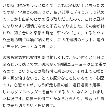
いた時は喉がちょっと痛くて、これはやばい！と思ったの
ですが、学生との集まりが、狭い部屋にぎゅうぎゅう詰め
で、しかも出前のピザの掴み取りだったので、これは風邪
になりやすい環境だなぁと不安になりました。その会が終
わり、知り合いと京都の町を二軒ハシゴして、するとやは
り土曜の朝には喉が酷く痛く、この冬最初のヒット、違う
かデッドボールとなりました。
週末も緊急対応案件もあり忙しくして、気が付くと今日に
至るという感じです。週末から1週間ニューヨークに出張す
るので、ということは飛行機に乗るので、それまでに喉と
鼻・耳を治さないと、とても厄介なことになるので、心配
です。心配ですが、もう師走も目の前、連日連夜の用事、
しかもダブルヘッダーを含めてあるので、なんとも悩まし
い状況です。精神一到何ごとかならざらんや。気合いと自
制で乗り切りたいと思います。