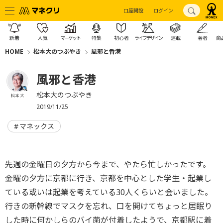
口座開設
ログイン
新着
人気
マーケット
特集
初心者
ライフデザイン
連載
著者
商
HOME
松本大のつぶやき
風邪と香港
風邪と香港
松本大のつぶやき
松本 大
2019/11/25
マネックス
先週の金曜日の夕方から今まで、やたら忙しかったです。
金曜の夕方に京都に行き、京都を中心とした学生・起業し
ている或いは起業を考えている30人くらいと会いました。
行きの新幹線でマスクを忘れ、口を開けてちょっと居眠り
した時に何かしらのバイ菌が付着したようで、京都駅に着