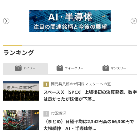
ランキング
デイリー
ウイークリー
マンスリー
岡元兵八郎の米国株マスターへの道
スペースＸ［SPCX］上場後初の決算発表、数字
は良かったが株価が下落...
市況概況
（まとめ）日経平均は2,342円高の66,300円で
大幅続伸 AI・半導体銘...