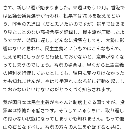
さて、新しい週が始まりました。来週はもう12月。香港で
は区議会議員選挙が行われ、投票率は70％を超えるとい
う、昨今の先進国（だと思いたいのですが）選挙ではあま
り見たことのない高投票率を記録し、民主派が圧勝したよ
うですが、時既に遅し。どんなに投票をしても、大勢に影
響はないと思われ、民主主義というものはこんなもんで、
使える時にしっかりと行使しておかないと、意味がなくな
ってしまうのでしょう。香港の場合は、早くから民主主義
の権利を行使していたとしても、結果に変わりはなかった
かも知れませんが、やはり手遅れになる前に行動を起こし
ておかないといけないのだとつくづく知らされます。
我が国日本は民主主義がちゃんと制度上ある国ですが、投
票率は惨憺たる低さです。そうしているうちに、取り返し
の付かない状態になってしまうかも知れません。もって他
山の石となすべし。香港の方々の人生を心配すると共に、