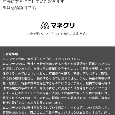
討等に参考にさせていただきます。
※は必須項目です。
お金を学び、マーケットを知り、未来を描く
ご留意事項
本コンテンツは、情報提供を目的として行っております。
本コンテンツは、当社や当社が信頼できると考える情報源から提供されたもの
を提供していますが、当社はその正確性や完全性について意見を表明し、また
保証するものではございません。有価証券の購入、売却、デリバティブ取引、
その他の取引を推奨し、勧誘するものではありません。また、過去の実績や予
想・意見は、将来の結果を保証するものではございません。提供する情報等は
作成時現在のものであり、今後予告なしに変更または削除されることがござい
ます。当社は本コンテンツの内容に依拠してお客様が取った行動の結果に対し
責任を負うものではございません。投資にかかる最終決定は、お客様ご自身の
判断と責任でなさるようお願いいたします。
本コンテンツでは当社でお取扱している商品・サービス等について言及してい
る部分があります。商品ごとに手数料等およびリスクは異なりますので、詳し