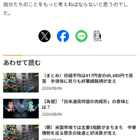
自分たちのことをもっと考えねばならないと思うのでし
た。
ｱﾝｹｰﾄ
あわせて読む
（まとめ）日経平均は617円安の65,683円で反
落 半導体に売りも好業績銘柄が支え
2026/08/06
【為替】「日米通貨同盟の完成形」の意味と
は？
2026/08/06
（朝）米国市場では主要3指数がまちまち 中東
情勢を巡る懸念の後退と好決算が支え