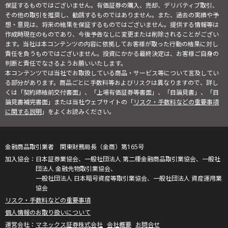
保証するものではございません。有価証券の購入、売却、デリバティブ取引、
その他の取引を推奨し、勧誘するものではありません。また、過去の実績や予
想・意見は、将来の結果を保証するものではございません。提供する情報等は
作成時現在のものであり、今後予告なしに変更または削除されることがござい
ます。当社は本コンテンツの内容に依拠してお客様が取った行動の結果に対し
責任を負うものではございません。投資にかかる最終決定は、お客様ご自身の
判断と責任でなさるようお願いいたします。
本コンテンツでは当社でお取扱している商品・サービス等について言及してい
る部分があります。商品ごとに手数料等およびリスクは異なりますので、詳し
くは「契約締結前交付書面」、「上場有価証券等書面」、「目論見書」、「目
論見書補完書面」または当社ウェブサイトの「
リスク・手数料などの重要事項
に関する説明
」をよくお読みください。
金融商品取引業者 関東財務局長（金商）第165号
日本証券業協会、一般社団法人 第二種金融商品取引業協会、一般社
団法人 金融先物取引業協会、
一般社団法人 日本暗号資産等取引業協会、一般社団法人 資産運用業
協会
リスク・手数料などの重要事項
個人情報のお取り扱いについて
マネックス証券株式会社
会社概要
お問合せ