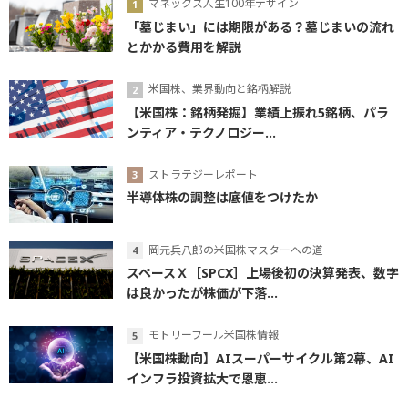
マネックス人生100年デザイン
「墓じまい」には期限がある？墓じまいの流れ
とかかる費用を解説
米国株、業界動向と銘柄解説
【米国株：銘柄発掘】業績上振れ5銘柄、パラ
ンティア・テクノロジー...
ストラテジーレポート
半導体株の調整は底値をつけたか
岡元兵八郎の米国株マスターへの道
スペースＸ［SPCX］上場後初の決算発表、数字
は良かったが株価が下落...
モトリーフール米国株情報
【米国株動向】AIスーパーサイクル第2幕、AI
インフラ投資拡大で恩恵...