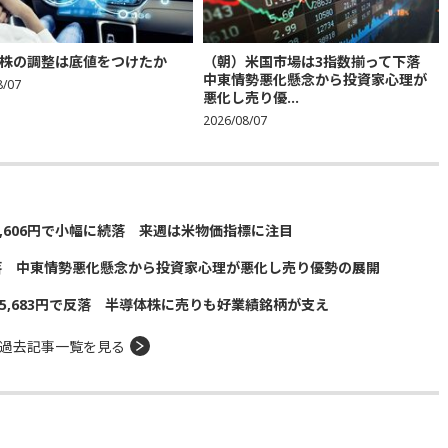
株の調整は底値をつけたか
（朝）米国市場は3指数揃って下落
中東情勢悪化懸念から投資家心理が
8/07
悪化し売り優...
2026/08/07
5,606円で小幅に続落 来週は米物価指標に注目
落 中東情勢悪化懸念から投資家心理が悪化し売り優勢の展開
5,683円で反落 半導体株に売りも好業績銘柄が支え
過去記事一覧を見る