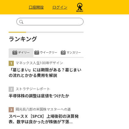
口座開設
ログイン
ランキング
デイリー
ウイークリー
マンスリー
マネックス人生100年デザイン
「墓じまい」には期限がある？墓じまい
の流れとかかる費用を解説
ストラテジーレポート
半導体株の調整は底値をつけたか
岡元兵八郎の米国株マスターへの道
スペースＸ［SPCX］上場後初の決算発
表、数字は良かったが株価が下落...