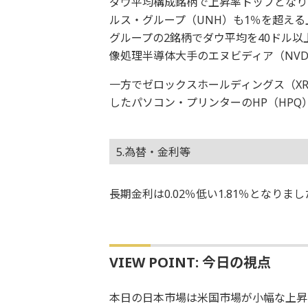
ダウ平均構成銘柄で上昇率トップとなり
ルス・グループ（UNH）も1％を超え
グループの2銘柄でダウ平均を40ドル
像処理半導体大手のエヌビディア（NVD
一方でゼロックスホールディングス（X
したパソコン・プリンターのHP（HPQ
5.為替・金利等
長期金利は0.02％低い1.81％となり
VIEW POINT: 今日の視点
本日の日本市場は米国市場が小幅な上昇