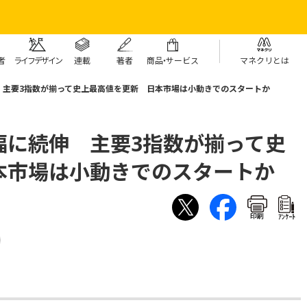
者
ライフデザイン
連載
著者
商
品・
サービス
マネクリとは
 主要3指数が揃って史上最高値を更新 日本市場は小動きでのスタートか
幅に続伸 主要3指数が揃って史
本市場は小動きでのスタートか
印刷
ｱﾝｹｰﾄ