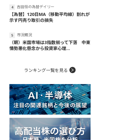
吉田恒の為替デイリー
【為替】120日MA（移動平均線）割れが
示す円売り取引の損失
市況概況
（朝）米国市場は3指数揃って下落 中東
情勢悪化懸念から投資家心理...
ランキング一覧を見る