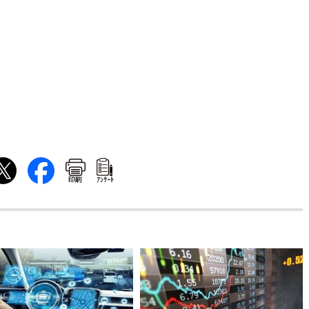
印刷
ｱﾝｹｰﾄ