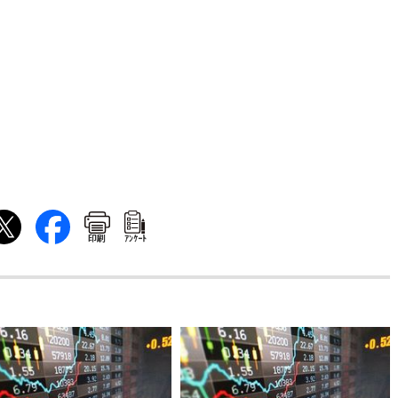
印刷
ｱﾝｹｰﾄ