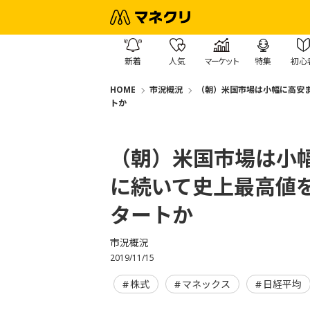
新着
人気
マーケット
特集
初心
HOME
市況概況
（朝）米国市場は小幅に高安ま
トか
（朝）米国市場は小幅
に続いて史上最高値
タートか
市況概況
2019/11/15
株式
マネックス
日経平均