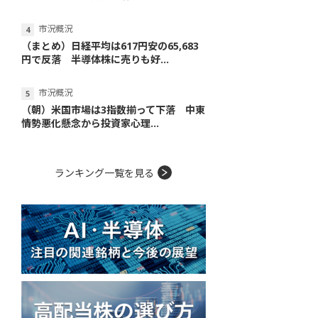
市況概況
（まとめ）日経平均は617円安の65,683
円で反落 半導体株に売りも好...
市況概況
（朝）米国市場は3指数揃って下落 中東
情勢悪化懸念から投資家心理...
ランキング一覧を見る