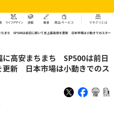
者
ライフデザイン
連載
著者
商
品・
サービス
マネクリとは
ちまち SP500は前日に続いて史上最高値を更新 日本市場は小動きでのスター
に高安まちまち SP500は前日
を更新 日本市場は小動きでのス
印刷
ｱﾝｹｰﾄ