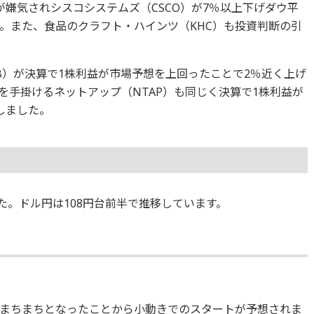
通しが嫌気されシスコシステムズ（CSCO）が7％以上下げダウ平
。また、食品のクラフト・ハインツ（KHC）も投資判断の引
B）が決算で1株利益が市場予想を上回ったことで2％近く上げ
を手掛けるネットアップ（NTAP）も同じく決算で1株利益が
しました。
ました。ドル円は108円台前半で推移しています。
まちまちとなったことから小動きでのスタートが予想されま