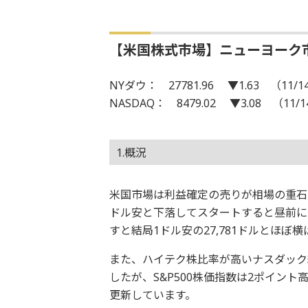
【米国株式市場】ニューヨーク
NYダウ： 27781.96 ▼1.63 （11/1
NASDAQ： 8479.02 ▼3.08 （11/
1.概況
米国市場は利益確定の売りが相場の重石
ドル安と下落してスタートすると昼前に
すと結局1ドル安の27,781ドルとほぼ
また、ハイテク株比率が高いナスダック総
したが、S&P500株価指数は2ポイント
更新しています。