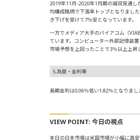
2019年11月-2020年1月期の減収見
均構成銘柄で下落率トップとなりました
き下げを受けて7％安となっています。
一方でメディア大手のバイアコム（VIA
ています。コンピューター外部記憶装置
市場予想を上回ったことで3％以上上昇
5.為替・金利等
長期金利は0.06％低い1.82％となり
VIEW POINT: 今日の視点
本日の日本市場は米国市場が小幅に高安