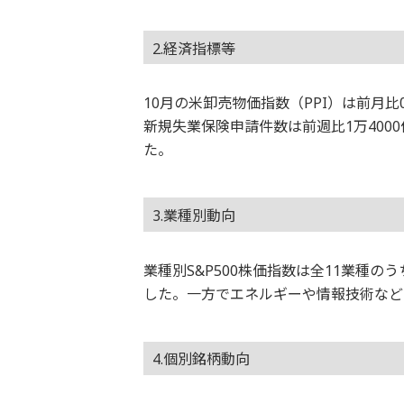
2.経済指標等
10月の米卸売物価指数（PPI）は前月
新規失業保険申請件数は前週比1万4000
た。
3.業種別動向
業種別S&P500株価指数は全11業種
した。一方でエネルギーや情報技術など
4.個別銘柄動向