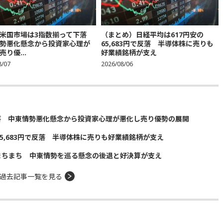
米国市場は3指数揃って下落
（まとめ）日経平均は617円安の
勢悪化懸念から投資家心理が
65,683円で反落 半導体株に売りも
り優...
好業績銘柄が支え
8/07
2026/08/06
落 中東情勢悪化懸念から投資家心理が悪化し売り優勢の展開
5,683円で反落 半導体株に売りも好業績銘柄が支え
まちまち 中東情勢を巡る懸念の後退と好決算が支え
過去記事一覧を見る