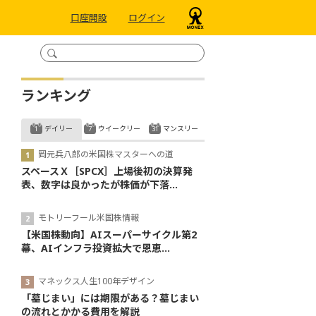
口座開設
ログイン
ランキング
デイリー
ウイークリー
マンスリー
岡元兵八郎の米国株マスターへの道
スペースＸ［SPCX］上場後初の決算発
表、数字は良かったが株価が下落...
モトリーフール米国株情報
【米国株動向】AIスーパーサイクル第2
幕、AIインフラ投資拡大で恩恵...
マネックス人生100年デザイン
「墓じまい」には期限がある？墓じまい
の流れとかかる費用を解説