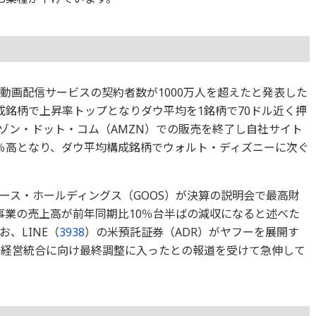
動画配信サービスの契約者数が1000万人を超えたと発表した
成銘柄で上昇率トップとなりダウ平均を1銘柄で70ドル近く押
マゾン・ドット・コム（AMZN）での販売を終了し自社サイト
％高となり、ダウ平均構成銘柄でウォルト・ディズニーに次ぐ
ース・ホールディングス（GOOS）が決算の説明会で最高財
売り事業の売上高が前年同期比10％台半ばの減収になると述べた
、LINE（
3938
）の米預託証券（ADR）がヤフーを展開す
Eが経営統合に向け最終調整に入ったとの報道を受けて急伸して