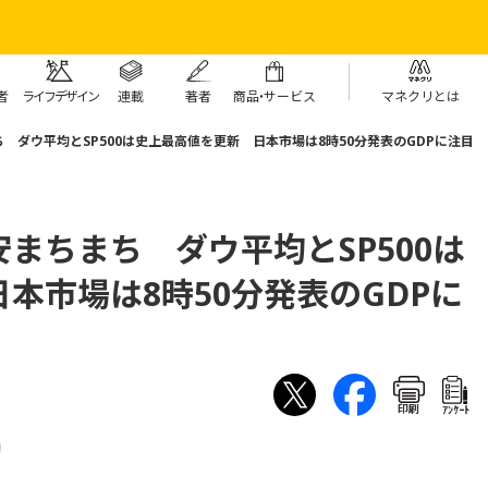
者
ライフデザイン
連載
著者
商
品・
サービス
マネクリとは
 ダウ平均とSP500は史上最高値を更新 日本市場は8時50分発表のGDPに注目
まちまち ダウ平均とSP500は
本市場は8時50分発表のGDPに
印刷
ｱﾝｹｰﾄ