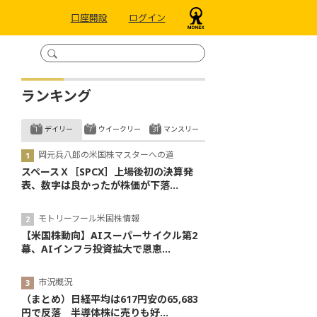
口座開設
ログイン
ランキング
デイリー
ウイークリー
マンスリー
岡元兵八郎の米国株マスターへの道
スペースＸ［SPCX］上場後初の決算発
表、数字は良かったが株価が下落...
モトリーフール米国株情報
【米国株動向】AIスーパーサイクル第2
幕、AIインフラ投資拡大で恩恵...
市況概況
（まとめ）日経平均は617円安の65,683
円で反落 半導体株に売りも好...