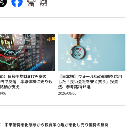
印刷
ｱﾝｹｰﾄ
め）日経平均は617円安の
【日本株】ウォール街の戦略を応用
683円で反落 半導体株に売りも
した「良い会社を安く買う」投資
銘柄が支え
法、参考銘柄15選...
8/06
2026/08/06
落 中東情勢悪化懸念から投資家心理が悪化し売り優勢の展開