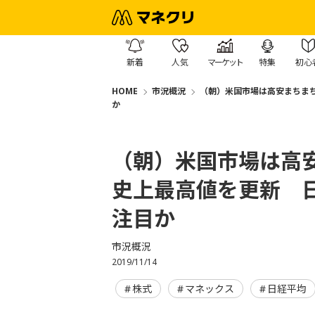
新着
人気
マーケット
特集
初心
HOME
市況概況
（朝）米国市場は高安まちまち
か
（朝）米国市場は高安
史上最高値を更新 日
注目か
市況概況
2019/11/14
株式
マネックス
日経平均