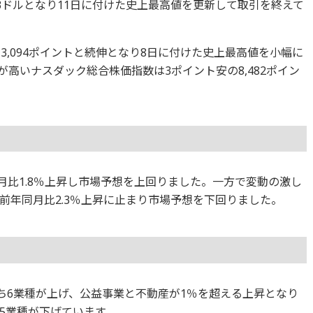
783ドルとなり11日に付けた史上最高値を更新して取引を終えて
の3,094ポイントと続伸となり8日に付けた史上最高値を小幅に
高いナスダック総合株価指数は3ポイント安の8,482ポイン
同月比1.8％上昇し市場予想を上回りました。一方で変動の激し
前年同月比2.3％上昇に止まり市場予想を下回りました。
のうち6業種が上げ、公益事業と不動産が1％を超える上昇となり
5業種が下げています。