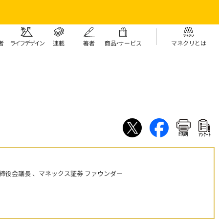
者
ライフデザイン
連載
著者
商
品・
サービス
マネクリとは
印刷
ｱﾝｹｰﾄ
締役会議長 、マネックス証券 ファウンダー