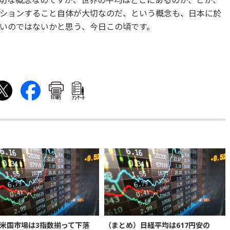
切な概念なのですが、
世界の平均はどこにあるのか、とか、
ションすること自体が大切
なのだ、という概念も、
日本に於
いのではないかと
思う、今日この頃です。
印刷
ｱﾝｹｰﾄ
米国市場は3指数揃って下落
（まとめ）日経平均は617円安の