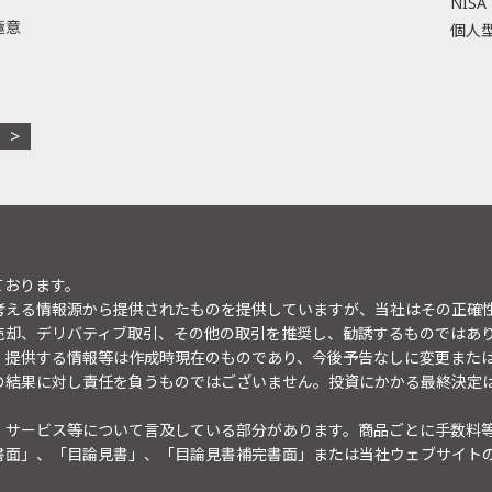
NISA
極意
個人型
ております。
考える情報源から提供されたものを提供していますが、当社はその正確
売却、デリバティブ取引、その他の取引を推奨し、勧誘するものではあ
。提供する情報等は作成時現在のものであり、今後予告なしに変更また
の結果に対し責任を負うものではございません。投資にかかる最終決定
・サービス等について言及している部分があります。商品ごとに手数料
書面」、「目論見書」、「目論見書補完書面」または当社ウェブサイト