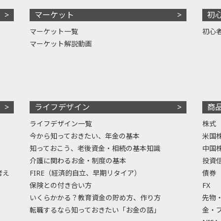
マーケット
初
マーケット一覧
初心
マーケット解説動画
ライフデザイン
商
ライフデザイン一覧
株式
今から知っておきたい、年金の基本
米国
知っておこう、老後資金・相続の基本知識
中国
介護に関わるお金・制度の基本
投資
考え
FIRE（経済的自立、早期リタイア）
債券
保険との付き合い方
FX
いくらかかる？教育資金の貯め方、作り方
先物
転職するなら知っておきたい「お金の話」
金・