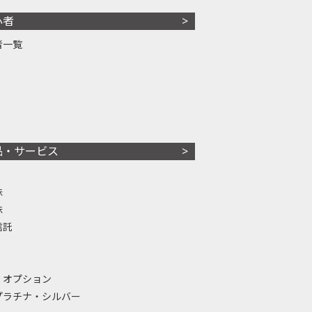
心者
者一覧
品・サービス
株
株
信託
・オプション
プラチナ・シルバー