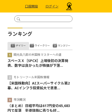
口座開設
ログイン
ランキング
デイリー
ウイークリー
マンスリー
岡元兵八郎の米国株マスターへの道
スペースＸ［SPCX］上場後初の決算発
表、数字は良かったが株価が下落...
モトリーフール米国株情報
【米国株動向】AIスーパーサイクル第2
幕、AIインフラ投資拡大で恩恵...
市況概況
（まとめ）日経平均は617円安の65,683
円で反落 半導体株に売りも好...