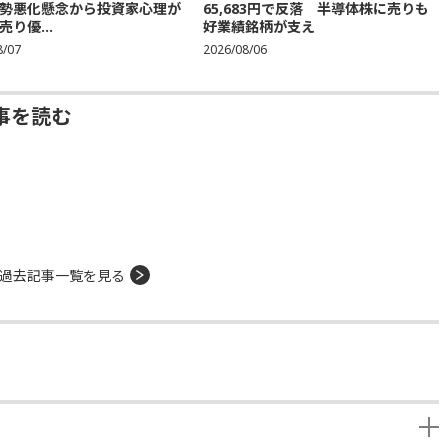
勢悪化懸念から投資家心理が
65,683円で反落 半導体株に売りも
り優...
好業績銘柄が支え
8/07
2026/08/06
事を読む
過去記事一覧を見る