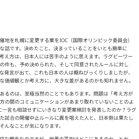
催地を札幌に変更する案を
IOC（国際オリンピック委員会）
な話です。決めたこと、
決まっていることをいとも簡単に
考え方は、日本人には苦手のように思えます。
ラグビーワー
の件も、
予め決められた、そして同意されたルールに対し
な発言が出て、
これも日本の人は概ねびっくりしましたが、
な価値観とか考え方に、
大きな差があるのかも知れません。
あるのは、
至極当然のことでもあります。問題は「考え方が
方の間のコミュニケーションがあまり取れてい
ないことのよ
都に一言も相談せずにいきなり変更案検討を発
表したのか？
ラグ
た試合の開催中止ルー
ルに異を唱えた人と、
日本側は果たし
そんなことが気になります。