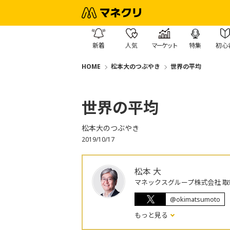
新着
人気
マーケット
特集
初心
HOME
松本大のつぶやき
世界の平均
世界の平均
松本大のつぶやき
2019/10/17
松本 大
マネックスグループ株式会社 取
@okimatsumoto
もっと見る